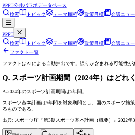
PPPT
公共パワポデータベース
検索
トピック
テーマ横断
政策目標
会議ニュー
PPPT
検索
トピック
テーマ横断
政策目標
会議ニュー
ファクト一覧
ファクトはAIによる自動抽出です。誤りが含まれる可能性が
Q.
スポーツ計画期間（2024年）はどれ
A.
2024年のスポーツ計画期間は5年間。
スポーツ基本計画は5年間を対象期間とし、国のスポーツ施
るものである。
出典: スポーツ庁『第3期スポーツ基本計画（概要）』2022年