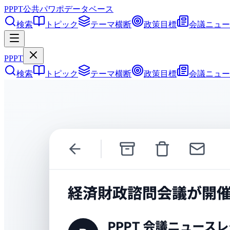
PPPT
公共パワポデータベース
検索
トピック
テーマ横断
政策目標
会議ニュー
PPPT
検索
トピック
テーマ横断
政策目標
会議ニュー