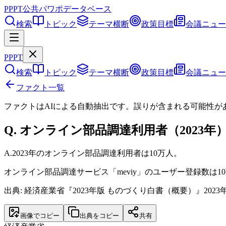
PPPT
公共パワポデータベース
検索
トピック
テーマ横断
政策目標
会議ニュー
PPPT
検索
トピック
テーマ横断
政策目標
会議ニュー
ファクト一覧
ファクトはAIによる自動抽出です。誤りが含まれる可能性が
Q.
オンライン部品調達利用者（2023
A.
2023年のオンライン部品調達利用者は10万人。
オンライン部品調達サービス「meviy」のユーザー登録数
出典: 経済産業省『2023年版 ものづくり白書（概要）』2023
画像でコピー
出典をコピー
共有