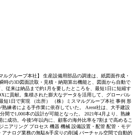
スマルグループ本社】 生産設備用部品の調達は、紙図面作成・
る瞬時の3D図面読取・見積・納期算出機能と、図面から自動で
て、従来は納品まで約1月を要したところを、最短1日に短縮す
体のDXに貢献。集積された膨大なデータを活用して、グローバル
短1日で実現 （出所） （株）ミスマルグループ本社 事例 形
熟練者による手作業に依存していた。 Arent社は、大手建設
1,000本の設計が可能となった。 2021年4月より、熟練
に成功。今後5年以内に、顧客の海外比率を7割まで高めるこ
ント エンジニアリング プロセス 機器 機械 設備設置・配管 配管・モデ
数削減 + アナログ業務の無駄&手戻りの削減 バーチャル空間で自動的