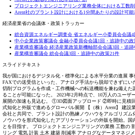
プロジェクトエンジニアリング業務全体における工数削
Arent社のプラント設計における1分間あたりの設計可能
経済産業省
の会議体・政策トラッカー
総合資源エネルギー調査会 省エネルギー小委員会
会議
4
中小企業政策審議会 金融小委員会
会議
1
回・追跡中の政
産業構造審議会 経済産業政策新機軸部会
会議
3
回・追跡
産業構造審議会 総会
会議
3
回・追跡中の政策
21
件
スライドテキスト
我が国におけるデジタル化・標準化による水平分業の進展 事例
FAXでの送受信といった、アナログ手法から脱却できずにい
切削プログラムを作成・工作機械への転送機能を兼ね備えた調
ることが可能になった。 2023年2月時点で、10万人のユー
展開の加速も見込む。 ①3D図面アップロード ②即時に見積回
式知化と外販で進めるグローバル展開 【（株）Arent】 建
会社と共同で、プラント設計の熟練ノウハウをアルゴリズム化する
ノウハウを形式知化したアプリケーションの外販を開始。国
とを目指す。 プロジェクトエンジニアリングの業務 工数の 割合 20%
リング 電気 計装 土木 建築 削減率 アナログなデータマネジメン