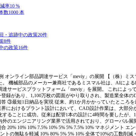
減率
10
%
本数
1000
本
回・追跡中の政策
20
件
策
8
件
中の政策
16
件
 オンライン部品調達サービス「meviy」の展開 【（株）ミ
た。 機械部品のメーカー兼商社であるミスマル社は、AIによ
達サービスプラットフォーム「meviy」を展開。 これによっ
ザー登録があり、1,100万枚の図面がやり取りされ、製造業全
答 ③最短1日納品を実現 従来、約1か月かかっていたところを最
設業界におけるプラント設計において、CAD設計作業は、大部分が
ことに成功。従来は配管1本の設計に4時間を要したが、1分間で
内外のエンジニアリング業界で活用されており、グローバル展開
 10% 10% 7.5% 10% 5% 5% 7.5% 10% マネジメ
トの無駄を軽減 10% 80% 5% 5% 10% 全体で10%の工