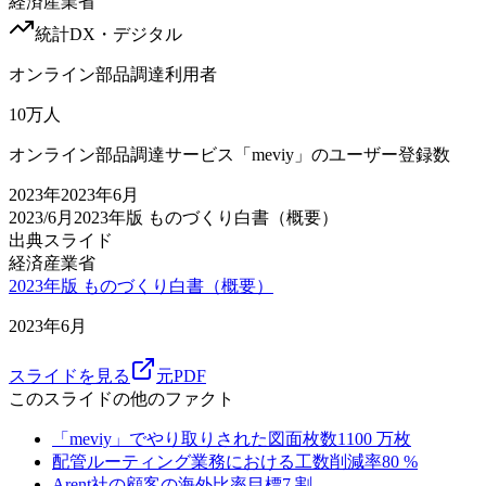
経済産業省
統計
DX・デジタル
オンライン部品調達利用者
10
万人
オンライン部品調達サービス「meviy」のユーザー登録数
2023
年
2023年6月
2023/6月
2023年版 ものづくり白書（概要）
出典スライド
経済産業省
2023年版 ものづくり白書（概要）
2023年6月
スライドを見る
元PDF
このスライドの他のファクト
「meviy」でやり取りされた図面枚数
1100
万枚
配管ルーティング業務における工数削減率
80
%
Arent社の顧客の海外比率目標
7
割