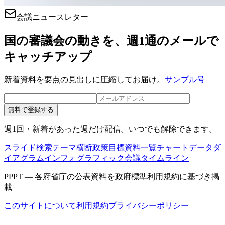
会議ニュースレター
国の審議会の動きを、週1通のメールで
キャッチアップ
新着資料を要点の見出しに圧縮してお届け。
サンプル号
無料で登録する
週1回・新着があった週だけ配信。いつでも解除できます。
スライド検索
テーマ横断
政策目標
資料一覧
チャートデータ
ダ
イアグラム
インフォグラフィック
会議タイムライン
PPPT — 各府省庁の公表資料を政府標準利用規約に基づき掲
載
このサイトについて
利用規約
プライバシーポリシー