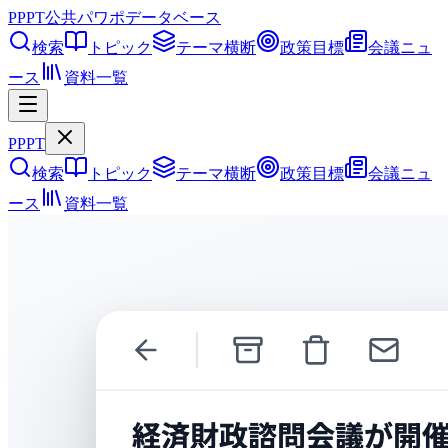
PPPT
公共パワポデータベース
検索
トピック
テーマ横断
政策目標
会議ニュ
ース
資料一覧
PPPT
検索
トピック
テーマ横断
政策目標
会議ニュ
ース
資料一覧