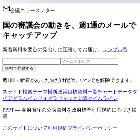
会議ニュースレター
国の審議会の動きを、週1通のメールで
キャッチアップ
新着資料を要点の見出しに圧縮してお届け。
サンプル号
無料で登録する
週1回・新着があった週だけ配信。いつでも解除できます。
スライド検索
テーマ横断
政策目標
資料一覧
チャートデータ
ダ
イアグラム
インフォグラフィック
会議タイムライン
PPPT — 各府省庁の公表資料を政府標準利用規約に基づき掲
載
このサイトについて
利用規約
プライバシーポリシー