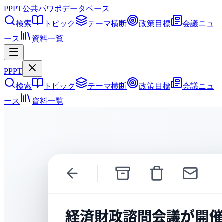
PPPT
公共パワポデータベース
検索
トピック
テーマ横断
政策目標
会議ニュ
ース
資料一覧
PPPT
検索
トピック
テーマ横断
政策目標
会議ニュ
ース
資料一覧