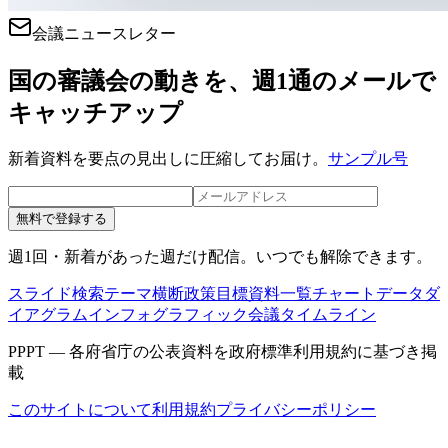
会議ニュースレター
国の審議会の動きを、週1通のメールで
キャッチアップ
新着資料を要点の見出しに圧縮してお届け。
サンプル号
無料で登録する
週1回・新着があった週だけ配信。いつでも解除できます。
スライド検索
テーマ横断
政策目標
資料一覧
チャートデータ
ダ
イアグラム
インフォグラフィック
会議タイムライン
PPPT — 各府省庁の公表資料を政府標準利用規約に基づき掲
載
このサイトについて
利用規約
プライバシーポリシー