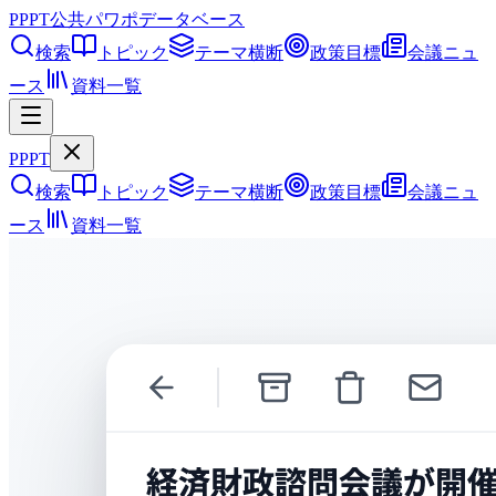
PPPT
公共パワポデータベース
検索
トピック
テーマ横断
政策目標
会議ニュ
ース
資料一覧
PPPT
検索
トピック
テーマ横断
政策目標
会議ニュ
ース
資料一覧