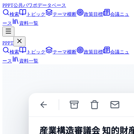
PPPT
公共パワポデータベース
検索
トピック
テーマ横断
政策目標
会議ニュ
ース
資料一覧
PPPT
検索
トピック
テーマ横断
政策目標
会議ニュ
ース
資料一覧