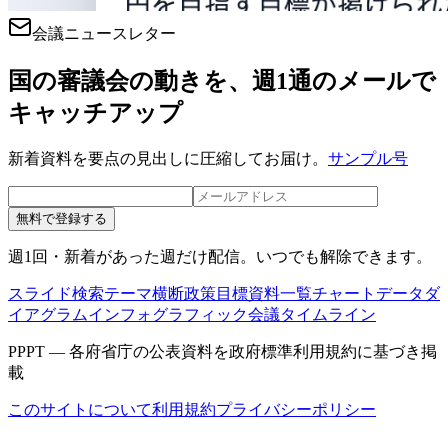
会議ニュースレター
国の審議会の動きを、週1通のメールで
キャッチアップ
新着資料を要点の見出しに圧縮してお届け。
サンプル号
無料で登録する
週1回・新着があった週だけ配信。いつでも解除できます。
スライド検索
テーマ横断
政策目標
資料一覧
チャートデータ
ダ
イアグラム
インフォグラフィック
会議タイムライン
PPPT — 各府省庁の公表資料を政府標準利用規約に基づき掲
載
このサイトについて
利用規約
プライバシーポリシー