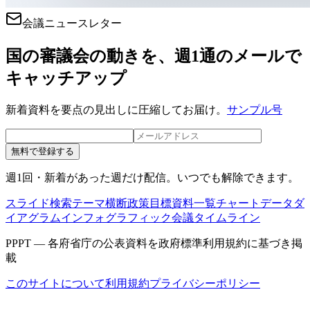
会議ニュースレター
国の審議会の動きを、週1通のメールで
キャッチアップ
新着資料を要点の見出しに圧縮してお届け。
サンプル号
無料で登録する
週1回・新着があった週だけ配信。いつでも解除できます。
スライド検索
テーマ横断
政策目標
資料一覧
チャートデータ
ダ
イアグラム
インフォグラフィック
会議タイムライン
PPPT — 各府省庁の公表資料を政府標準利用規約に基づき掲
載
このサイトについて
利用規約
プライバシーポリシー