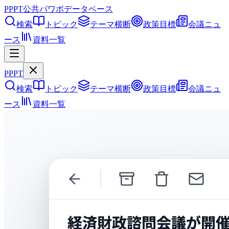
PPPT
公共パワポデータベース
検索
トピック
テーマ横断
政策目標
会議ニュ
ース
資料一覧
PPPT
検索
トピック
テーマ横断
政策目標
会議ニュ
ース
資料一覧