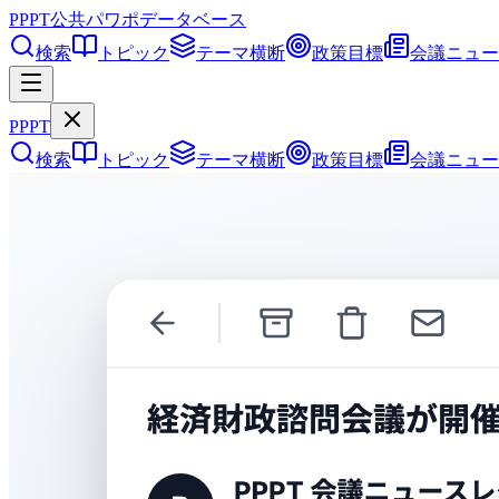
PPPT
公共パワポデータベース
検索
トピック
テーマ横断
政策目標
会議ニュー
PPPT
検索
トピック
テーマ横断
政策目標
会議ニュー