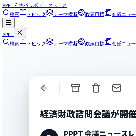
PPPT
公共パワポデータベース
検索
トピック
テーマ横断
政策目標
会議ニュー
PPPT
検索
トピック
テーマ横断
政策目標
会議ニュー