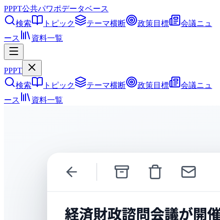
PPPT
公共パワポデータベース
検索
トピック
テーマ横断
政策目標
会議ニュ
ース
資料一覧
PPPT
検索
トピック
テーマ横断
政策目標
会議ニュ
ース
資料一覧