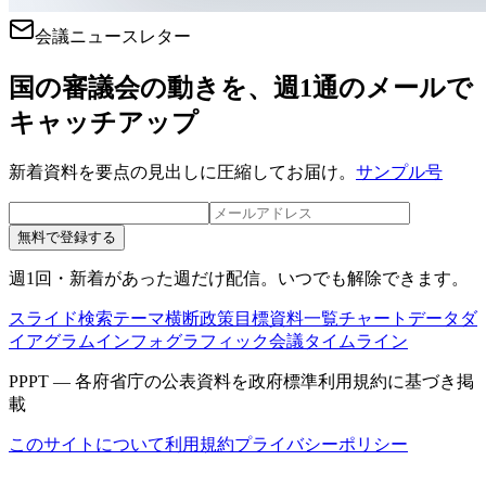
会議ニュースレター
国の審議会の動きを、週1通のメールで
キャッチアップ
新着資料を要点の見出しに圧縮してお届け。
サンプル号
無料で登録する
週1回・新着があった週だけ配信。いつでも解除できます。
スライド検索
テーマ横断
政策目標
資料一覧
チャートデータ
ダ
イアグラム
インフォグラフィック
会議タイムライン
PPPT — 各府省庁の公表資料を政府標準利用規約に基づき掲
載
このサイトについて
利用規約
プライバシーポリシー