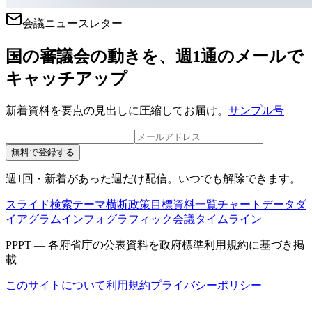
会議ニュースレター
国の審議会の動きを、週1通のメールで
キャッチアップ
新着資料を要点の見出しに圧縮してお届け。
サンプル号
無料で登録する
週1回・新着があった週だけ配信。いつでも解除できます。
スライド検索
テーマ横断
政策目標
資料一覧
チャートデータ
ダ
イアグラム
インフォグラフィック
会議タイムライン
PPPT — 各府省庁の公表資料を政府標準利用規約に基づき掲
載
このサイトについて
利用規約
プライバシーポリシー