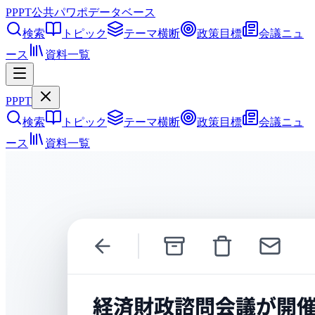
PPPT
公共パワポデータベース
検索
トピック
テーマ横断
政策目標
会議ニュ
ース
資料一覧
PPPT
検索
トピック
テーマ横断
政策目標
会議ニュ
ース
資料一覧