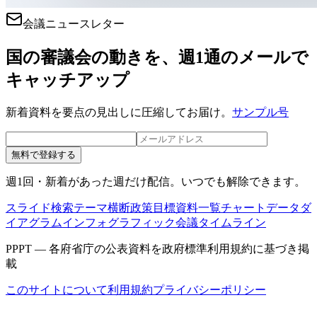
会議ニュースレター
国の審議会の動きを、週1通のメールで
キャッチアップ
新着資料を要点の見出しに圧縮してお届け。
サンプル号
無料で登録する
週1回・新着があった週だけ配信。いつでも解除できます。
スライド検索
テーマ横断
政策目標
資料一覧
チャートデータ
ダ
イアグラム
インフォグラフィック
会議タイムライン
PPPT — 各府省庁の公表資料を政府標準利用規約に基づき掲
載
このサイトについて
利用規約
プライバシーポリシー