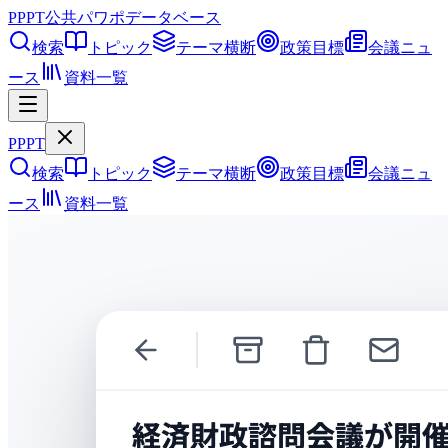
PPPT
公共パワポデータベース
検索
トピック
テーマ横断
政策目標
会議ニュ
ース
資料一覧
PPPT
検索
トピック
テーマ横断
政策目標
会議ニュ
ース
資料一覧