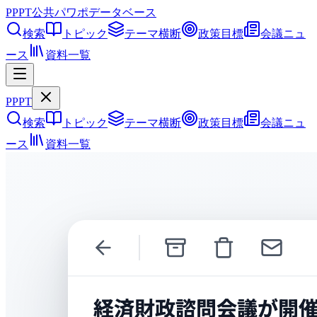
PPPT
公共パワポデータベース
検索
トピック
テーマ横断
政策目標
会議ニュ
ース
資料一覧
PPPT
検索
トピック
テーマ横断
政策目標
会議ニュ
ース
資料一覧