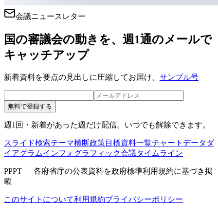
会議ニュースレター
国の審議会の動きを、週1通のメールで
キャッチアップ
新着資料を要点の見出しに圧縮してお届け。
サンプル号
無料で登録する
週1回・新着があった週だけ配信。いつでも解除できます。
スライド検索
テーマ横断
政策目標
資料一覧
チャートデータ
ダ
イアグラム
インフォグラフィック
会議タイムライン
PPPT — 各府省庁の公表資料を政府標準利用規約に基づき掲
載
このサイトについて
利用規約
プライバシーポリシー