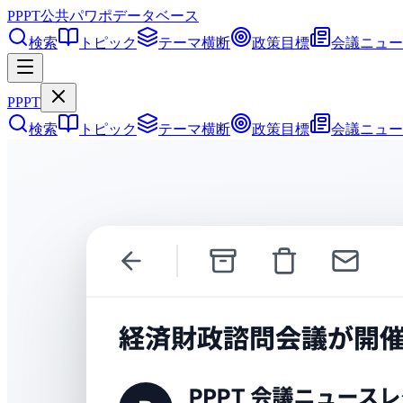
PPPT
公共パワポデータベース
検索
トピック
テーマ横断
政策目標
会議ニュー
PPPT
検索
トピック
テーマ横断
政策目標
会議ニュー