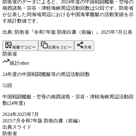
防衛省のデータによると、2024年度の中国戦闘艦艇・空母の
南西諸島・宗谷・津軽海峡周辺活動回数は52回です。防衛省
が公表した同海域周辺における中国海軍艦艇の活動実績を示
す統計数値です。
出典: 防衛省『令和7年版 防衛白書（前編）』2025年7月公表
画像でコピー
出典をコピー
共有
防衛省
統計
other
24年度の中国戦闘艦艇等の周辺活動回数
52
回
中国戦闘艦艇・空母の南西諸島・宗谷・津軽海峡周辺活動回
数(24年度)
2024
年
2025年7月
2025/7月
令和7年版 防衛白書（前編）
出典スライド
防衛省