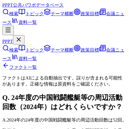
PPPT
公共パワポデータベース
検索
トピック
テーマ横断
政策目標
会議ニュ
ース
資料一覧
PPPT
検索
トピック
テーマ横断
政策目標
会議ニュ
ース
資料一覧
ファクト一覧
ファクトはAIによる自動抽出です。誤りが含まれる可能性
があります。正確な情報は
原資料
をご確認ください。
Q.
24年度の中国戦闘艦艇等の周辺活動
回数（2024年）はどれくらいですか？
A.
2024年の24年度の中国戦闘艦艇等の周辺活動回数は52回。