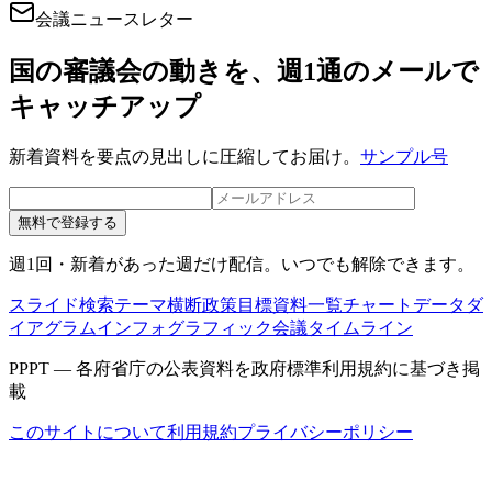
会議ニュースレター
国の審議会の動きを、週1通のメールで
キャッチアップ
新着資料を要点の見出しに圧縮してお届け。
サンプル号
無料で登録する
週1回・新着があった週だけ配信。いつでも解除できます。
スライド検索
テーマ横断
政策目標
資料一覧
チャートデータ
ダ
イアグラム
インフォグラフィック
会議タイムライン
PPPT — 各府省庁の公表資料を政府標準利用規約に基づき掲
載
このサイトについて
利用規約
プライバシーポリシー