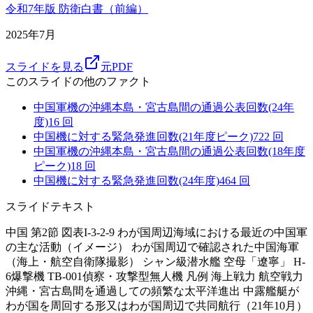
令和7年版 防衛白書（前編）
2025年7月
スライドを見る
元PDF
このスライドの他のファクト
中国軍機の沖縄本島・宮古島間の通過公表回数(24年
度)
16
回
中国機に対する緊急発進回数(21年度ピーク)
722
回
中国軍機の沖縄本島・宮古島間の通過公表回数(18年度
ピーク)
18
回
中国機に対する緊急発進回数(24年度)
464
回
スライドテキスト
中国 第2節 図表I-3-2-9 わが国周辺海域における最近の中国軍
の主な活動（イメージ） わが国周辺で確認された中国海軍
（海上・航空自衛隊撮影） シャン級潜水艦 空母「遼寧」 H-
6爆撃機 TB-001偵察・攻撃型無人機 凡例 海上戦力 航空戦力
沖縄・宮古島間を通過しての頻繁な太平洋進出 中露艦艇が
わが国を周回する形又はわが国周辺で共同航行（21年10月）