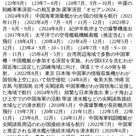
（22年9月）（23年7～8月）（24年7月、9月～10月） 中露の
戦略軍事演習への相互参加 露軍演習「オセアン2024」
（2024年9月） 中国海軍測量艦がわが国の領海を航行（2021
年11月）（2022年4月・7月・9月・11月・12月）（2023年2
月・6月・9月）（2024年8月） 紀伊半島沖までの爆撃機進出
（2017年8月） 太平洋での空母艦載機離着艦（推定含む）の
飛行（18年4月）（20年4月）（21年4月・12月）（22年5月・
12月）（23年4・9月・10～11月）（24年7月・8月・9～10
月・11月）（25年4月・5月） 台湾周辺海域で多数の中国軍
機・中国艦艇が参加する演習を実施。わが国EEZを含むわが
国近海に設定した訓練海域に向け、弾道ミサイル9発を発
射。（2022年8月） 東京 日本海 中国軍の情報収集機がわが
国領海上空において領空侵犯（24年8月） 奄美大島 沖縄 宮
古島 与那国島 台湾 尖閣諸島 中国軍機がわが国領海に近接し
た海域で航行（2024年9月） 頻繁な日本海進出 東シナ海およ
び上空での中国海軍の活動 寧波 潜水艦などの尖閣諸島接続
水域などの潜水航行（2018年1月） 中露爆撃機が長距離共同
飛行（19年7月）（20年12月）（21年11月）（22年5月、22年
11月）（23年6月、12月）（24年11月） 中国海軍戦闘艦艇が
尖閣諸島周辺のわが国接続水域を航行（2022年7月） 中国軍
と推定される潜水艦が接続水域内を潜水航行（2020年6月）