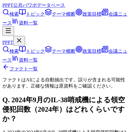
PPPT
公共パワポデータベース
検索
トピック
テーマ横断
政策目標
会議ニュ
ース
資料一覧
PPPT
検索
トピック
テーマ横断
政策目標
会議ニュ
ース
資料一覧
ファクト一覧
ファクトはAIによる自動抽出です。誤りが含まれる可能性
があります。正確な情報は
原資料
をご確認ください。
Q.
2024年9月のIL-38哨戒機による領空
侵犯回数（2024年）はどれくらいです
か？