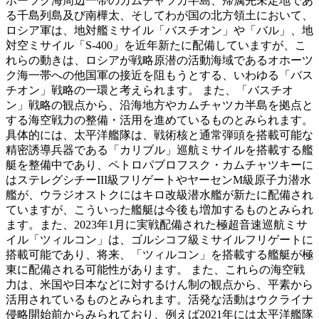
ホーツク海周辺一帯のカムチャツカ半島、帰属先未定地であ
る千島列島及び南樺太、そしてわが国の北方領土において、
ロシア軍は、地対艦ミサイル「バスチオン」や「バル」、地
対空ミサイル「S-400」を近年新たに配備していますが、こ
れらの動きは、ロシアが戦略原潜の活動海域であるオホーツ
ク海一帯への他国軍の接近を阻もうとする、いわゆる「バス
チオン」戦略の一環と考えられます。 また、「バスチオ
ン」戦略の観点から、沿海地方やカムチャツカ半島を拠点と
する海空戦力の整備・活用を進めているものとみられます。
具体的には、太平洋艦隊は、戦術核と通常弾頭を搭載可能な
精密誘導兵器である「カリブル」巡航ミサイルを搭載する艦
艇を整備中であり、ペトロパブロフスク・カムチャツキーに
はステレグシチーIII級フリゲートやヤーセンM級原子力潜水
艦が、ウラジオストクにはキロ改級潜水艦が新たに配備され
ていますが、こういった艦艇は今後も増加するものとみられ
ます。また、2023年1月に実戦配備された極超音速巡航ミサ
イル「ツィルコン」は、ゴルシコフ級ミサイルフリゲートに
搭載可能であり、将来、「ツィルコン」を搭載する艦艇が極
東に配備される可能性があります。 また、これらの海空戦
力は、米国や日本などに対するけん制の観点から、平素から
活用されているものとみられます。活発な活動はウクライナ
侵略開始前からみられており、例えば2021年には太平洋艦隊