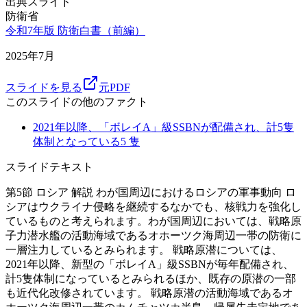
出典スライド
防衛省
令和7年版 防衛白書（前編）
2025年7月
スライドを見る
元PDF
このスライドの他のファクト
2021年以降、「ボレイA」級SSBNが配備され、計5隻
体制となっている
5
隻
スライドテキスト
第5節 ロシア 解説 わが国周辺におけるロシアの軍事動向 ロ
シアはウクライナ侵略を継続するなかでも、核戦力を強化し
ているものと考えられます。わが国周辺においては、戦略原
子力潜水艦の活動海域であるオホーツク海周辺一帯の防衛に
一層注力しているとみられます。 戦略原潜については、
2021年以降、新型の「ボレイA」級SSBNが毎年配備され、
計5隻体制になっているとみられるほか、既存の原潜の一部
も近代化改修されています。 戦略原潜の活動海域であるオ