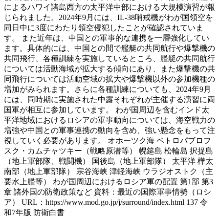
によるハワイ諸島西方の太平洋中部における大規模演習が報
じられました。2024年9月には、IL-38哨戒機がわが国領空を
同日中に3度にわたり領空侵犯したことが確認されていま
す。 また近年は、中国との軍事的な連携を一層強化してい
ます。具体的には、中国との間で艦艇の共同航行や爆撃機の
共同飛行、各種訓練を実施しているところ、艦艇の共同航行
については活動海域が拡大する傾向にあり、また爆撃機の共
同飛行については活動空域の拡大や爆撃機以外の参加機種の
増加がみられます。さらに各種訓練についても、2024年9月
には、同時期に実施された中露それぞれが主催する演習に両
国軍が相互に参加しています。 わが国周辺を含むインド太
平洋地域におけるロシアの軍事動向については、海空戦力の
増強や中国との軍事連携の動向を含め、強い懸念をもって注
視していく必要があります。 オホーツク海 ペトロパブロフ
スク・カムチャツキー（戦略原潜等） 幌筵島 松輪島 択捉島
（地上軍部隊、戦闘機） 国後島（地上軍部隊） 太平洋 樺太
南部（地上軍部隊） 宗谷海峡 津軽海峡 ウラジオストク（主
要水上艦等） わが国周辺におけるロシア軍の配置 第1部 第3
章 諸外国の防衛政策など 資料：最近の国際軍事情勢（ロシ
ア） URL：https://www.mod.go.jp/j/surround/index.html 137 令
和7年版 防衛白書