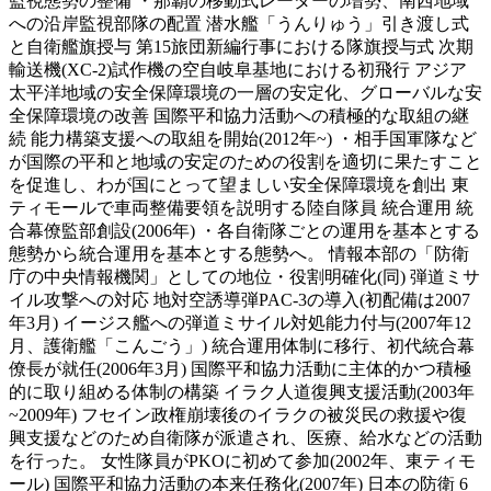
監視態勢の整備 ・那覇の移動式レーダーの増勢、南西地域
への沿岸監視部隊の配置 潜水艦「うんりゅう」引き渡し式
と自衛艦旗授与 第15旅団新編行事における隊旗授与式 次期
輸送機(XC-2)試作機の空自岐阜基地における初飛行 アジア
太平洋地域の安全保障環境の一層の安定化、グローバルな安
全保障環境の改善 国際平和協力活動への積極的な取組の継
続 能力構築支援への取組を開始(2012年~) ・相手国軍隊など
が国際の平和と地域の安定のための役割を適切に果たすこと
を促進し、わが国にとって望ましい安全保障環境を創出 東
ティモールで車両整備要領を説明する陸自隊員 統合運用 統
合幕僚監部創設(2006年) ・各自衛隊ごとの運用を基本とする
態勢から統合運用を基本とする態勢へ。 情報本部の「防衛
庁の中央情報機関」としての地位・役割明確化(同) 弾道ミサ
イル攻撃への対応 地対空誘導弾PAC-3の導入(初配備は2007
年3月) イージス艦への弾道ミサイル対処能力付与(2007年12
月、護衛艦「こんごう」) 統合運用体制に移行、初代統合幕
僚長が就任(2006年3月) 国際平和協力活動に主体的かつ積極
的に取り組める体制の構築 イラク人道復興支援活動(2003年
~2009年) フセイン政権崩壊後のイラクの被災民の救援や復
興支援などのため自衛隊が派遣され、医療、給水などの活動
を行った。 女性隊員がPKOに初めて参加(2002年、東ティモ
ール) 国際平和協力活動の本来任務化(2007年) 日本の防衛 6