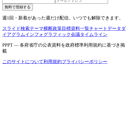
無料で登録する
週1回・新着があった週だけ配信。いつでも解除できます。
スライド検索
テーマ横断
政策目標
資料一覧
チャートデータ
ダ
イアグラム
インフォグラフィック
会議タイムライン
PPPT — 各府省庁の公表資料を政府標準利用規約に基づき掲
載
このサイトについて
利用規約
プライバシーポリシー