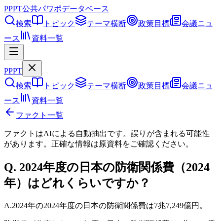
PPPT
公共パワポデータベース
検索
トピック
テーマ横断
政策目標
会議ニュ
ース
資料一覧
PPPT
検索
トピック
テーマ横断
政策目標
会議ニュ
ース
資料一覧
ファクト一覧
ファクトはAIによる自動抽出です。誤りが含まれる可能性
があります。正確な情報は
原資料
をご確認ください。
Q.
2024年度の日本の防衛関係費（2024
年）はどれくらいですか？
A.
2024年の2024年度の日本の防衛関係費は7兆7,249億円。