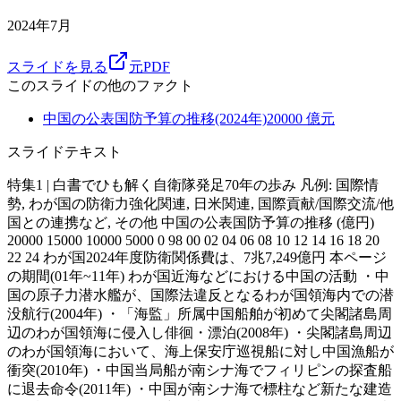
2024年7月
スライドを見る
元PDF
このスライドの他のファクト
中国の公表国防予算の推移(2024年)
20000
億元
スライドテキスト
特集1 | 白書でひも解く自衛隊発足70年の歩み 凡例: 国際情
勢, わが国の防衛力強化関連, 日米関連, 国際貢献/国際交流/他
国との連携など, その他 中国の公表国防予算の推移 (億円)
20000 15000 10000 5000 0 98 00 02 04 06 08 10 12 14 16 18 20
22 24 わが国2024年度防衛関係費は、7兆7,249億円 本ページ
の期間(01年~11年) わが国近海などにおける中国の活動 ・中
国の原子力潜水艦が、国際法違反となるわが国領海内での潜
没航行(2004年) ・「海監」所属中国船舶が初めて尖閣諸島周
辺のわが国領海に侵入し俳徊・漂泊(2008年) ・尖閣諸島周辺
のわが国領海において、海上保安庁巡視船に対し中国漁船が
衝突(2010年) ・中国当局船が南シナ海でフィリピンの探査船
に退去命令(2011年) ・中国が南シナ海で標柱など新たな建造