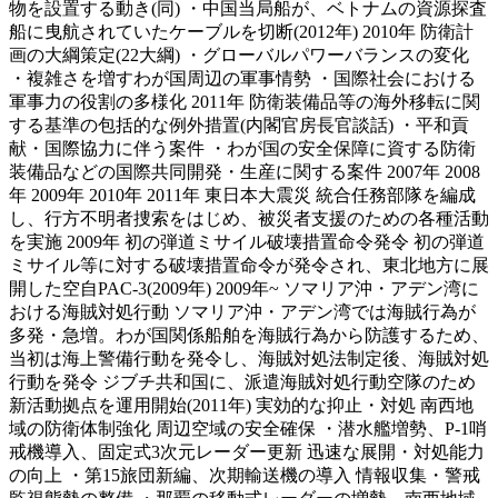
物を設置する動き(同) ・中国当局船が、ベトナムの資源探査
船に曳航されていたケーブルを切断(2012年) 2010年 防衛計
画の大綱策定(22大綱) ・グローバルパワーバランスの変化
・複雑さを増すわが国周辺の軍事情勢 ・国際社会における
軍事力の役割の多様化 2011年 防衛装備品等の海外移転に関
する基準の包括的な例外措置(内閣官房長官談話) ・平和貢
献・国際協力に伴う案件 ・わが国の安全保障に資する防衛
装備品などの国際共同開発・生産に関する案件 2007年 2008
年 2009年 2010年 2011年 東日本大震災 統合任務部隊を編成
し、行方不明者捜索をはじめ、被災者支援のための各種活動
を実施 2009年 初の弾道ミサイル破壊措置命令発令 初の弾道
ミサイル等に対する破壊措置命令が発令され、東北地方に展
開した空自PAC-3(2009年) 2009年~ ソマリア沖・アデン湾に
おける海賊対処行動 ソマリア沖・アデン湾では海賊行為が
多発・急増。わが国関係船舶を海賊行為から防護するため、
当初は海上警備行動を発令し、海賊対処法制定後、海賊対処
行動を発令 ジブチ共和国に、派遣海賊対処行動空隊のため
新活動拠点を運用開始(2011年) 実効的な抑止・対処 南西地
域の防衛体制強化 周辺空域の安全確保 ・潜水艦増勢、P-1哨
戒機導入、固定式3次元レーダー更新 迅速な展開・対処能力
の向上 ・第15旅団新編、次期輸送機の導入 情報収集・警戒