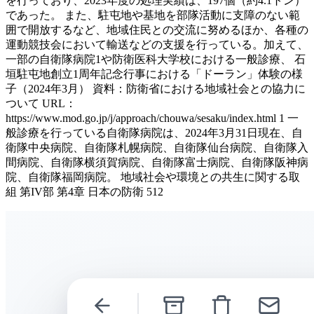
を行っており、2023年度の処理実績は、197個（約4.1トン）
であった。 また、駐屯地や基地を部隊活動に支障のない範
囲で開放するなど、地域住民との交流に努めるほか、各種の
運動競技会において輸送などの支援を行っている。加えて、
一部の自衛隊病院1や防衛医科大学校における一般診療、 石
垣駐屯地創立1周年記念行事における「ドーラン」体験の様
子（2024年3月） 資料：防衛省における地域社会との協力に
ついて URL：
https://www.mod.go.jp/j/approach/chouwa/sesaku/index.html 1 一
般診療を行っている自衛隊病院は、2024年3月31日現在、自
衛隊中央病院、自衛隊札幌病院、自衛隊仙台病院、自衛隊入
間病院、自衛隊横須賀病院、自衛隊富士病院、自衛隊阪神病
院、自衛隊福岡病院。 地域社会や環境との共生に関する取
組 第IV部 第4章 日本の防衛 512