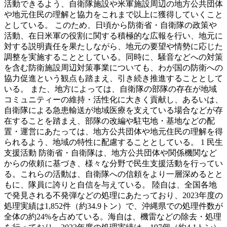
活動できるよう、自衛隊施設や米軍施設周辺の地方公共団体
や地元住民の理解と協力をこれまで以上に獲得していくこと
としている。 このため、日頃から防衛省・自衛隊の政策や
活動、在日米軍の役割に関する積極的な広報を行い、地元に
対する説明責任を果たしながら、地元の要望や情勢に応じた
調整を実施することとしている。同時に、騒音などへの対策
を含む防衛施設周辺対策事業についても、わが国の防衛への
協力促進という観点も踏まえ、引き続き推進することとして
いる。 また、地方によっては、自衛隊の部隊の存在が地域
コミュニティーの維持・活性化に大きく貢献し、あるいは、
自衛隊による急患輸送が地域医療を支えている場合などが存
在することを踏まえ、部隊の改編や駐屯地・基地などの配
置・運営にあたっては、地方公共団体や地元住民の理解を得
られるよう、地域の特性に配慮することとしている。 1 民生
支援活動 防衛省・自衛隊は、地方公共団体や関係機関など
からの依頼に基づき、様々な分野で民生支援活動を行ってい
る。これらの活動は、自衛隊への信頼をより一層深めるとと
もに、隊員に誇りと自信を与えている。 陸自は、全国各地
で発見される不発弾などの処理にあたっており、2023年度の
処理実績は1,852件（約34.9トン）で、沖縄県での処理件数が
全体の約24%を占めている。海自は、機雷などの除去・処理