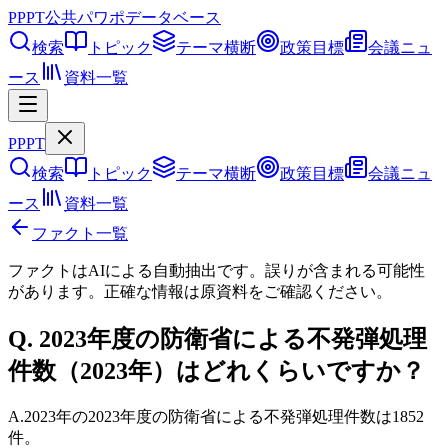
PPPT
公共パワポデータベース
検索
トピック
テーマ横断
政策目標
会議ニュ
ース
資料一覧
PPPT
検索
トピック
テーマ横断
政策目標
会議ニュ
ース
資料一覧
ファクト一覧
ファクトはAIによる自動抽出です。誤りが含まれる可能性
があります。正確な情報は
原資料
をご確認ください。
Q.
2023年度の防衛省による不発弾処理
件数（2023年）はどれくらいですか？
A.
2023年の2023年度の防衛省による不発弾処理件数は1852
件。