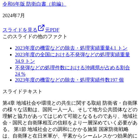
令和6年版 防衛白書（前編）
2024年7月
スライドを見る
元PDF
このスライドの他のファクト
2023年度の機雷などの除去・処理実績重量
4.1
トン
2023年度の全国における不発弾などの処理実績重量
34.9
トン
不発弾などの処理件数における沖縄県が占める割合
24
%
2023年度の機雷などの除去・処理実績件数
197
個
スライドテキスト
第4章 地域社会や環境との共生に関する取組 防衛省・自衛隊
の様々な活動は、国民一人一人、そして地方公共団体などの
理解と協力があってはじめて可能となるものであり、地域社
会・国民と自衛隊相互の信頼をより一層深めていく必要があ
る。 第1節 地域社会との調和にかかる施策 国家防衛戦略
は、自衛隊と在日米軍が、平素からシームレスかつ効果的に