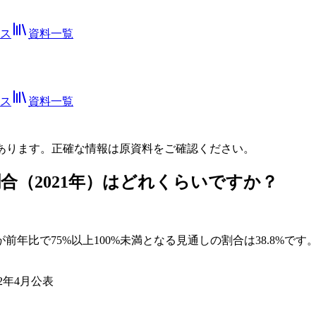
ス
資料一覧
ス
資料一覧
あります。正確な情報は
原資料
をご確認ください。
割合（2021年）はどれくらいですか？
。
が前年比で75%以上100%未満となる見通しの割合は38.8%
2年4月公表