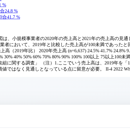
1
%
割合
24.8
%
割合
41.7
%
2図は、小規模事業者の2020年の売上高と2021年の売上高の
業者において、2019年と比較した売上高が100未満であった
020年売上高 (n=6,637) 24.5% 41.7% 24.8% 9.1% 0% 1
 10% 20% 30% 40% 50% 60% 70% 80% 90% 100% 100以
関する調査」 （注）1.ここでいう売上高は、2019年を「1
しとなっている点に留意が必要。 II-4 2022 White Paper on Sm