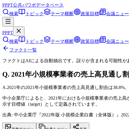
PPPT
公共パワポデータベース
検索
トピック
テーマ横断
政策目標
会議ニュー
PPPT
検索
トピック
テーマ横断
政策目標
会議ニュー
ファクト一覧
ファクトはAIによる自動抽出です。誤りが含まれる可能性が
Q.
2021年小規模事業者の売上高見通し
A.
2021年の2021年小規模事業者の売上高見通し割合は38.8%
中小企業庁によると、2021年における小規模事業者の売上高
示す目標値（target）として定義されています。
出典: 中小企業庁『2022年版 小規模企業白書（全体版）』202