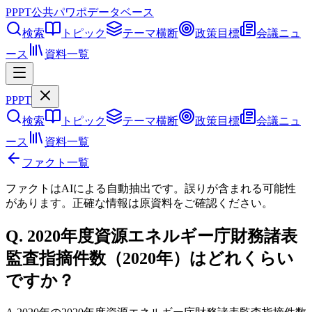
PPPT
公共パワポデータベース
検索
トピック
テーマ横断
政策目標
会議ニュ
ース
資料一覧
PPPT
検索
トピック
テーマ横断
政策目標
会議ニュ
ース
資料一覧
ファクト一覧
ファクトはAIによる自動抽出です。誤りが含まれる可能性
があります。正確な情報は
原資料
をご確認ください。
Q.
2020年度資源エネルギー庁財務諸表
監査指摘件数（2020年）はどれくらい
ですか？