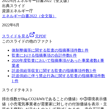
2022/6月
エネルギー白書2022（全文版）
出典スライド
資源エネルギー庁
エネルギー白書2022（全文版）
2022年6月
スライドを見る
元PDF
このスライドの他のファクト
体制整備等に関する監査の指摘事項件数
1
件
監査における指摘事項の合計件数
6
件
2020年度監査において指摘事項があった事業者数
4
事
業者
託送供給等収支に関する監査の指摘事項件数
3
件
託送供給に伴う禁止行為に関する監査の指摘事項件数
1
件
スライドテキスト
排出係数が0kg-CO2/kWhであることの価値）や③環境表示価
値（小売電気事業者が需要家に対しその付加価値を表示・主