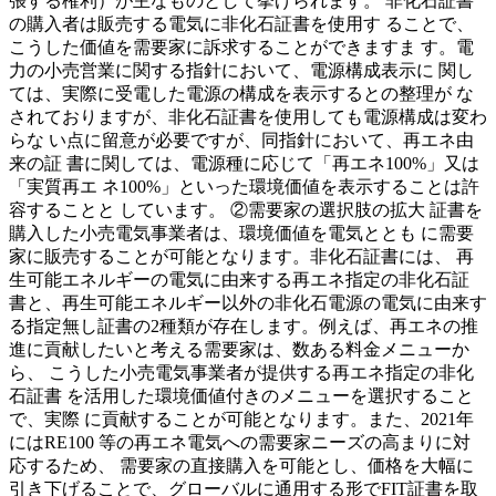
張する権利）が主なものとして挙げられます。 非化石証書
の購入者は販売する電気に非化石証書を使用す ることで、
こうした価値を需要家に訴求することができますま す。電
力の小売営業に関する指針において、電源構成表示に 関し
ては、実際に受電した電源の構成を表示するとの整理が な
されておりますが、非化石証書を使用しても電源構成は変わ
らな い点に留意が必要ですが、同指針において、再エネ由
来の証 書に関しては、電源種に応じて「再エネ100%」又は
「実質再エ ネ100%」といった環境価値を表示することは許
容することと しています。 ②需要家の選択肢の拡大 証書を
購入した小売電気事業者は、環境価値を電気ととも に需要
家に販売することが可能となります。非化石証書には、 再
生可能エネルギーの電気に由来する再エネ指定の非化石証
書と、再生可能エネルギー以外の非化石電源の電気に由来す
る指定無し証書の2種類が存在します。例えば、再エネの推
進に貢献したいと考える需要家は、数ある料金メニューか
ら、 こうした小売電気事業者が提供する再エネ指定の非化
石証書 を活用した環境価値付きのメニューを選択すること
で、実際 に貢献することが可能となります。また、2021年
にはRE100 等の再エネ電気への需要家ニーズの高まりに対
応するため、 需要家の直接購入を可能とし、価格を大幅に
引き下げることで、グローバルに通用する形でFIT証書を取