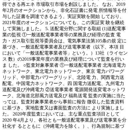
得できる再エネ 市場取引市場を創設しました。 なお、2019
年2月のオークションから、非化石証書に発電 所情報等を付
与した証書を調達できるよう、実証実験を開始 しており、
2021年度のオークションについても、この実証実 験を継続
して実施しました。 5. 送配電分野に関する取組 (1)送配電事
業の監視 ①一般送配電事業者等の業務及び経理の監査 電
力・ガス取引監視等委員会は、電気事業法第105条の規 定に
基づき、一般送配電事業者及び送電事業者（以下、本項 目
において「一般送配電事業者等」という。）13社（ライセン
ス 数）の2019事業年度の業務及び経理について監査を行い
ま した。 ○監査対象事業者 ①一般送配電事業者 北海道電力
ネットワーク、東北電力ネットワーク、東京 電力パワーグ
リッド、中部電力パワーグリッド、北陸電 力、関西電力送
配電、中国電力ネットワーク、四 国電力送配電、九州電力
送配電及び沖縄電力 ②送電事業者 電源開発送変電ネットワ
ーク、北海道北部風力送電及び 福島送電 監査の実施に当た
っては、監査対象事業者から事前に報告 微収した監査資料
に基づき、実地監査又は書面監査の方法に より実施しまし
た。 2020年度監査においては、主な重点監査項目として
2020 年4月より、各社とも一般送配電事業及び送電事業を分
社化す るとともに（沖縄電力を除く。）、行為規制に基づ