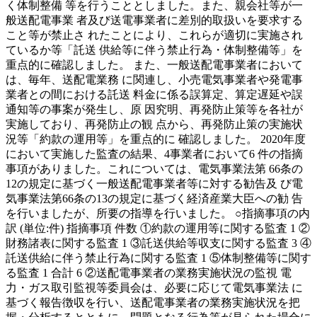
く体制整備 等を行うこととしました。また、親会社等が一
般送配電事業 者及び送電事業者に差別的取扱いを要求する
こと等が禁止さ れたことにより、これらが適切に実施され
ているか等「託送 供給等に伴う禁止行為・体制整備等」を
重点的に確認しました。 また、一般送配電事業者において
は、毎年、送配電業務 に関連し、小売電気事業者や発電事
業者との間における託送 料金に係る誤算定、算定遅延や誤
通知等の事案が発生し、原 因究明、再発防止策等を各社が
実施しており、再発防止の観 点から、再発防止策の実施状
況等「約款の運用等」を重点的に 確認しました。 2020年度
において実施した監査の結果、4事業者において6 件の指摘
事項がありました。これについては、電気事業法第 66条の
12の規定に基づく一般送配電事業者等に対する勧告及 び電
気事業法第66条の13の規定に基づく経済産業大臣への勧 告
を行いましたが、所要の指導を行いました。 ○指摘事項の内
訳 (単位:件) 指摘事項 件数 ①約款の運用等に関する監査 1 ②
財務諸表に関する監査 1 ③託送供給等収支に関する監査 3 ④
託送供給に伴う禁止行為に関する監査 1 ⑤体制整備等に関す
る監査 1 合計 6 ②送配電事業者の業務実施状況の監視 電
力・ガス取引監視等委員会は、必要に応じて電気事業法 に
基づく報告徴収を行い、送配電事業者の業務実施状況を把