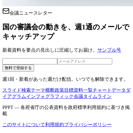
会議ニュースレター
国の審議会の動きを、週1通のメールで
キャッチアップ
新着資料を要点の見出しに圧縮してお届け。
サンプル号
無料で登録する
週1回・新着があった週だけ配信。いつでも解除できます。
スライド検索
テーマ横断
政策目標
資料一覧
チャートデータ
ダ
イアグラム
インフォグラフィック
会議タイムライン
PPPT — 各府省庁の公表資料を政府標準利用規約に基づき掲
載
このサイトについて
利用規約
プライバシーポリシー