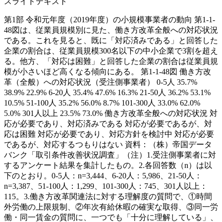
スライドテキスト
第1部 令和元年度（2019年度）の小規模事業者の動向 第1-1-
48図は、従業員規模別に見た、働き方改革全般への対応状況
である。これを見ると、既に「対応済みである」と回答した
企業の割合は、従業員規模300名以下の中小企業で3割を超え
る。他方、「対応は困難」と回答した企業の割合は従業員規
模が小さいほど高くなる傾向にある。 第1-1-48図 働き方改
革（全般）への対応状況（受注側事業者） 0-5人 35.7%
38.9% 22.9% 6-20人 35.4% 47.6% 16.3% 21-50人 36.2% 53.1%
10.5% 51-100人 35.2% 56.0% 8.7% 101-300人 33.0% 62.0%
5.0% 301人以上 23.5% 73.0% 働き方改革全般への対応状況 対
応が必要であり、対応済みである 対応が必要であるが、対
応は困難 対応が必要であり、対応方針を検討中 対応が必要
であるが、対応するつもりはない 資料：（株）帝国データ
バンク「取引条件改善状況調査」（注）1.受注側事業者に対
するアンケート結果を集計したもの。2.各回答数（n）は以
下のとおり。0-5人：n=3,444、6-20人：5,986、21-50人：
n=3,387、51-100人：1,299、101-300人：745、301人以上：
115。3.働き方改革関連法に対する理解度の質問で、①時間
外労働の上限規制、②年次有給休暇の確実な取得、③同一労
働・同一賃金の質問に、一つでも「十分に理解している」、