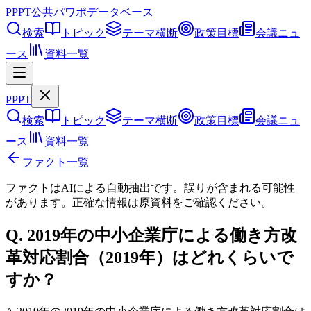
PPPT
公共パワポデータベース
検索
トピック
テーマ横断
政策目標
会議ニュ
ース
資料一覧
PPPT
検索
トピック
テーマ横断
政策目標
会議ニュ
ース
資料一覧
ファクト一覧
ファクトはAIによる自動抽出です。誤りが含まれる可能性
があります。正確な情報は
原資料
をご確認ください。
Q.
2019年の中小企業庁による働き方改
革対応割合（2019年）はどれくらいで
すか？