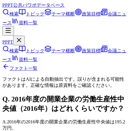
PPPT
公共パワポデータベース
検索
トピック
テーマ横断
政策目標
会議ニュ
ース
資料一覧
PPPT
検索
トピック
テーマ横断
政策目標
会議ニュ
ース
資料一覧
ファクト一覧
ファクトはAIによる自動抽出です。誤りが含まれる可能性
があります。正確な情報は
原資料
をご確認ください。
Q.
2016年度の開業企業の労働生産性中
央値（2016年）はどれくらいですか？
A.
2016年の2016年度の開業企業の労働生産性中央値は195.2
万円。