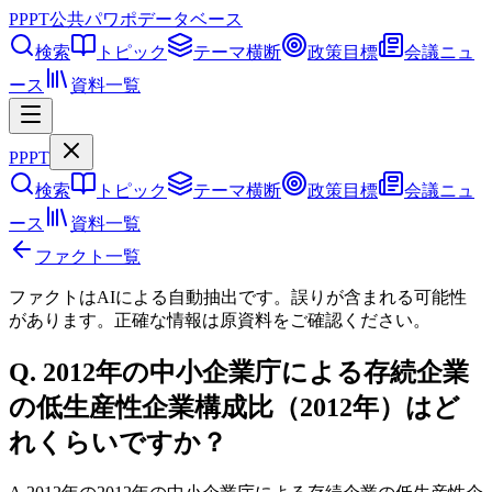
PPPT
公共パワポデータベース
検索
トピック
テーマ横断
政策目標
会議ニュ
ース
資料一覧
PPPT
検索
トピック
テーマ横断
政策目標
会議ニュ
ース
資料一覧
ファクト一覧
ファクトはAIによる自動抽出です。誤りが含まれる可能性
があります。正確な情報は
原資料
をご確認ください。
Q.
2012年の中小企業庁による存続企業
の低生産性企業構成比（2012年）はど
れくらいですか？