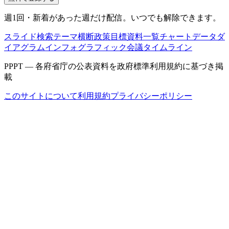
週1回・新着があった週だけ配信。いつでも解除できます。
スライド検索
テーマ横断
政策目標
資料一覧
チャートデータ
ダ
イアグラム
インフォグラフィック
会議タイムライン
PPPT — 各府省庁の公表資料を政府標準利用規約に基づき掲
載
このサイトについて
利用規約
プライバシーポリシー