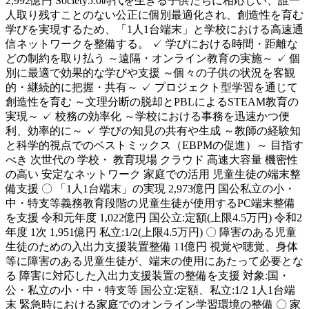
2,992億円 Society5.0時代を生きる子供たちに相応しい、誰一
人取り残すことのない公正に個別最適化され、創造性を育む
学びを実現するため、「1人1台端末」と学校における高速通
信ネットワークを整備する。 ✓ 学びにおける時間・距離な
どの制約を取り払う ～遠隔・オンライン教育の実施～ ✓ 個
別に最適で効果的な学びや支援 ～個々の子供の状況を客観
的・継続的に把握・共有～ ✓ プロジェクト型学習を通じて
創造性を育む ～文理分断の脱却とPBLによるSTEAM教育の
実現～ ✓ 校務の効率化 ～学校における事務を迅速かつ便
利、効率的に～ ✓ 学びの知見の共有や生成 ～教師の経験知
と科学的視点でのベストミックス（EBPMの促進）～ 目指す
べき 次世代の 学校・ 教育現場 クラウド 高速大容量 機密性
の高い 安定なネットワーク 家庭での活用 児童生徒の端末整
備支援 〇 「1人1台端末」の実現 2,973億円 国公私立の小・
中・特支等義務教育段階の児童生徒が使用するPC端末整備
を支援 令和元年度 1,022億円 国公立:定額(上限4.5万円) 令和2
年度 1次 1,951億円 私立:1/2(上限4.5万円) 〇 障害のある児童
生徒のための入出力支援装置整備 11億円 視覚や聴覚、身体
等に障害のある児童生徒が、端末の使用にあたって必要とな
る 障害に対応した入出力支援装置の整備を支援 対象:国・
公・私立の小・中・特支等 国公立:定額、私立:1/2 1人1台端
末 緊急時における家庭でのオンライン学習環境の整備 〇 家