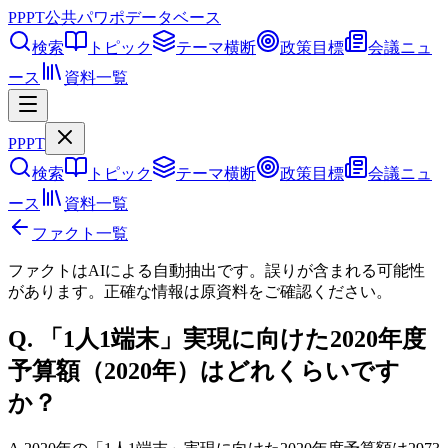
PPPT
公共パワポデータベース
検索
トピック
テーマ横断
政策目標
会議ニュ
ース
資料一覧
PPPT
検索
トピック
テーマ横断
政策目標
会議ニュ
ース
資料一覧
ファクト一覧
ファクトはAIによる自動抽出です。誤りが含まれる可能性
があります。正確な情報は
原資料
をご確認ください。
Q.
「1人1端末」実現に向けた2020年度
予算額（2020年）はどれくらいです
か？