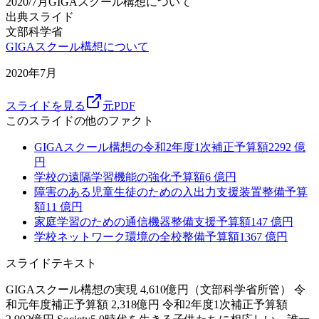
2020/7月
GIGAスクール構想について
出典スライド
文部科学省
GIGAスクール構想について
2020年7月
スライドを見る
元PDF
このスライドの他のファクト
GIGAスクール構想の令和2年度1次補正予算額
2292
億
円
学校の遠隔学習機能の強化予算額
6
億円
障害のある児童生徒のための入出力支援装置整備予算
額
11
億円
家庭学習のための通信機器整備支援予算額
147
億円
学校ネットワーク環境の全校整備予算額
1367
億円
スライドテキスト
GIGAスクール構想の実現 4,610億円（文部科学省所管） 令
和元年度補正予算額 2,318億円 令和2年度1次補正予算額