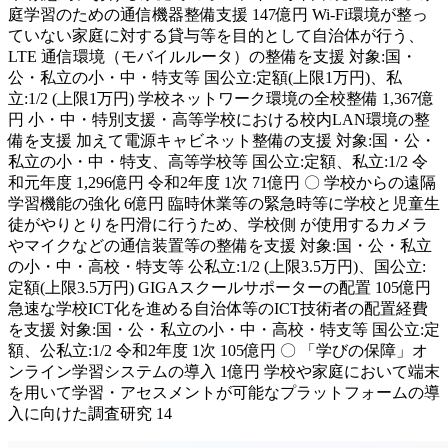
庭学習のための通信機器整備支援 147億円 Wi-Fi環境が整っ
ていない家庭に対する貸与等を目的として自治体が行う、
LTE 通信環境（モバイルルータ）の整備を支援 対象:国・
公・私立の小・中・特支等 国公立:定額(上限1万円)、私
立:1/2 (上限1万円) 学校ネットワーク環境の全校整備 1,367億
円 小・中・特別支援・高等学校における校内LAN環境の整
備を支援 加えて電源キャビネット整備の支援 対象:国・公・
私立の小・中・特支、高等学校等 国公立:定額、私立:1/2 令
和元年度 1,296億円 令和2年度 1次 71億円 〇 学校からの遠隔
学習機能の強化 6億円 臨時休業等の緊急時等に学校と児童生
徒がやりとりを円滑に行うため、学校側 が使用するカメラ
やマイクなどの通信装置等の整備を支援 対象:国・公・私立
の小・中・高校・特支等 公私立:1/2 (上限3.5万円)、国公立:
定額(上限3.5万円) GIGAスクールサポーターの配置 105億円
急速な学校ICT化を進める自治体等のICT技術者の配置経費
を支援 対象:国・公・私立の小・中・高校・特支等 国公立:定
額、公私立:1/2 令和2年度 1次 105億円 〇 「学びの保障」オ
ンライン学習システムの導入 1億円 学校や家庭において端末
を用いて学習・アセスメントが可能なプラットフォームの導
入に向けた調査研究 14