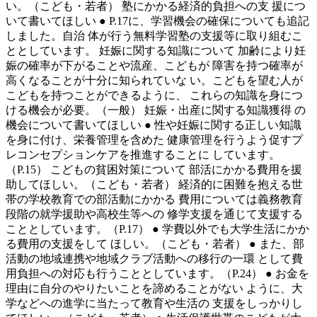
い。（こども・若者） 塾にかかる経済的負担への支 援につ
いて書いてほしい ● P.17に、学習機会の確保についても追記
しました。自治 体が行う無料学習塾の支援等に取り組むこ
ととしています。 妊娠に関する知識について 加齢により妊
娠の確率が下がることや流産、こどもが 障害を持つ確率が
高くなることが十分に知られていな い。こどもを望む人が
こどもを持つことができるように、 これらの知識を身につ
ける機会が必要。（一般） 妊娠・出産に関する知識獲得 の
機会について書いてほしい ● 性や妊娠に関する正しい知識
を身に付け、栄養管理を含めた 健康管理を行うよう促すプ
レコンセプションケアを推進することに しています。
（P.15） こどもの貧困対策について 部活にかかる費用を援
助してほしい。（こども・若者） 経済的に困難を抱える世
帯の学校教育での部活動にかかる 費用については義務教育
段階の就学援助や高校生等への 修学支援を通じて支援する
こととしています。（P.17） ● 学費以外でも大学生活にかか
る費用の支援をして ほしい。（こども・若者） ● また、部
活動の地域連携や地域クラブ活動への移行の一環 として費
用負担への対応も行うこととしています。（P.24） ● お金を
理由に自分のやりたいことを諦めることがない ように、大
学などへの進学に当たって教育や生活の 支援をしっかりし