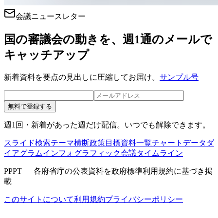
会議ニュースレター
国の審議会の動きを、週1通のメールで
キャッチアップ
新着資料を要点の見出しに圧縮してお届け。
サンプル号
無料で登録する
週1回・新着があった週だけ配信。いつでも解除できます。
スライド検索
テーマ横断
政策目標
資料一覧
チャートデータ
ダ
イアグラム
インフォグラフィック
会議タイムライン
PPPT — 各府省庁の公表資料を政府標準利用規約に基づき掲
載
このサイトについて
利用規約
プライバシーポリシー