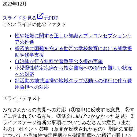
2023年12月
スライドを見る
元PDF
このスライドの他のファクト
性や妊娠に関する正しい知識とプレコンセプションケ
アの推進
経済的に困難を抱える世帯の学校教育における就学援
助や修学支援
自治体が行う無料学習塾等の支援の実施
小児慢性特定疾病から指定難病への移行が難しい状況
への対応
部活動の地域連携や地域クラブ活動への移行に伴う費
用負担への対応
スライドテキスト
みなさんからの意見への対応（①答申に反映する意見、②す
でに含まれている意見、③修文に結びつかなかった意見） 3.
ライフステージ縦断の事項について みなさんの意見（主な
もの） ポイント 答申（意見が反映されたもの） 難病の支援
について 小児慢性特定疾病から指定難病への移行が難しい