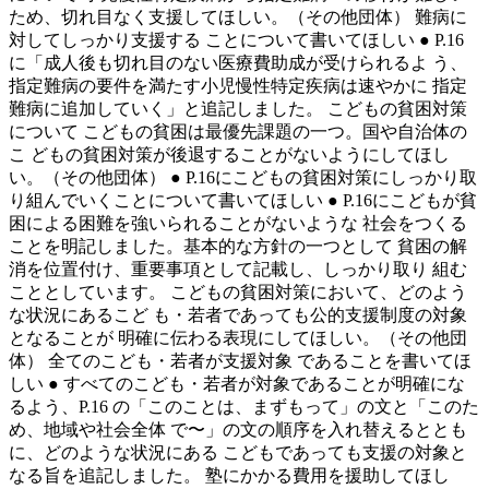
ため、切れ目なく支援してほしい。（その他団体） 難病に
対してしっかり支援する ことについて書いてほしい ● P.16
に「成人後も切れ目のない医療費助成が受けられるよ う、
指定難病の要件を満たす小児慢性特定疾病は速やかに 指定
難病に追加していく」と追記しました。 こどもの貧困対策
について こどもの貧困は最優先課題の一つ。国や自治体の
こ どもの貧困対策が後退することがないようにしてほし
い。（その他団体） ● P.16にこどもの貧困対策にしっかり取
り組んでいくことについて書いてほしい ● P.16にこどもが貧
困による困難を強いられることがないような 社会をつくる
ことを明記しました。基本的な方針の一つとして 貧困の解
消を位置付け、重要事項として記載し、しっかり取り 組む
こととしています。 こどもの貧困対策において、どのよう
な状況にあるこど も・若者であっても公的支援制度の対象
となることが 明確に伝わる表現にしてほしい。（その他団
体） 全てのこども・若者が支援対象 であることを書いてほ
しい ● すべてのこども・若者が対象であることが明確にな
るよう、P.16 の「このことは、まずもって」の文と「このた
め、地域や社会全体 で〜」の文の順序を入れ替えるととも
に、どのような状況にある こどもであっても支援の対象と
なる旨を追記しました。 塾にかかる費用を援助してほし