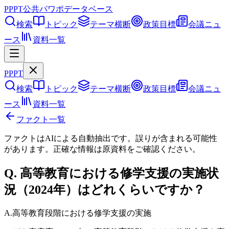
PPPT
公共パワポデータベース
検索
トピック
テーマ横断
政策目標
会議ニュ
ース
資料一覧
PPPT
検索
トピック
テーマ横断
政策目標
会議ニュ
ース
資料一覧
ファクト一覧
ファクトはAIによる自動抽出です。誤りが含まれる可能性
があります。正確な情報は
原資料
をご確認ください。
Q.
高等教育における修学支援の実施状
況（2024年）はどれくらいですか？
A.
高等教育段階における修学支援の実施