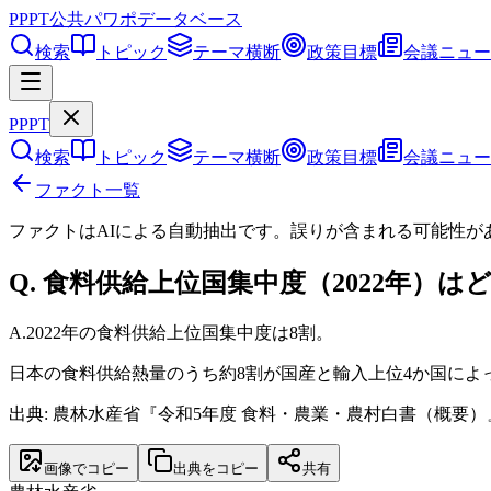
PPPT
公共パワポデータベース
検索
トピック
テーマ横断
政策目標
会議ニュー
PPPT
検索
トピック
テーマ横断
政策目標
会議ニュー
ファクト一覧
ファクトはAIによる自動抽出です。誤りが含まれる可能性が
Q.
食料供給上位国集中度（2022年）は
A.
2022年の食料供給上位国集中度は8割。
日本の食料供給熱量のうち約8割が国産と輸入上位4か国に
出典: 農林水産省『令和5年度 食料・農業・農村白書（概要）』
画像でコピー
出典をコピー
共有