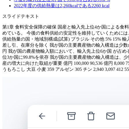
2022年度の供給熱量は2,260kcalである
2260
kcal
スライドテキスト
第1章 食料安全保障の確保 国産と輸入先上位4か国による食
めている。 今後の食料供給の安定性を維持していくために
供給熱量の国・地域別構成(試算) ブラジル その他 5% 15% 輸入 62
差し引、在庫分を除く 我が国の主要農産物の輸入構造は少数の特定
円 我が国の農産物輸入額において、輸入先上位6か国 が占め
位3か国に99.8%を依存 我が国の主要農産物の輸入構造は
産の増大に向けた取組が重要 億円 100,000 90,536 億円 8,000 75,000 3
うもろこし 大豆 小麦 359 アルゼン 305 チン 2,940 3,097 412