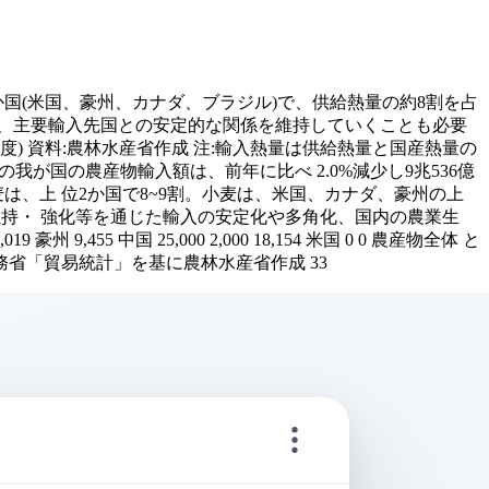
か国(米国、豪州、カナダ、ブラジル)で、供給熱量の約8割を占
、主要輸入先国との安定的な関係を維持していくことも必要
 (2022年度) 資料:農林水産省作成 注:輸入熱量は供給熱量と国産熱量の
の我が国の農産物輸入額は、前年に比べ 2.0%減少し9兆536億
は、上 位2か国で8~9割。小麦は、米国、カナダ、豪州の上
維持・ 強化等を通じた輸入の安定化や多角化、国内の農業生
019 豪州 9,455 中国 25,000 2,000 18,154 米国 0 0 農産物全体 と
 その他 資料:財務省「貿易統計」を基に農林水産省作成 33