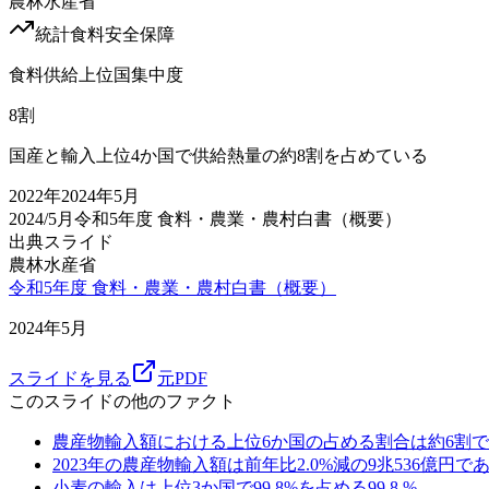
農林水産省
統計
食料安全保障
食料供給上位国集中度
8
割
国産と輸入上位4か国で供給熱量の約8割を占めている
2022
年
2024年5月
2024/5月
令和5年度 食料・農業・農村白書（概要）
出典スライド
農林水産省
令和5年度 食料・農業・農村白書（概要）
2024年5月
スライドを見る
元PDF
このスライドの他のファクト
農産物輸入額における上位6か国の占める割合は約6割
2023年の農産物輸入額は前年比2.0%減の9兆536億円で
小麦の輸入は上位3か国で99.8%を占める
99.8
%