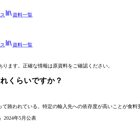
ス
資料一覧
ス
資料一覧
あります。正確な情報は
原資料
をご確認ください。
どれくらいですか？
よって賄われている。特定の輸入先への依存度が高いことが食料
2024年5月公表