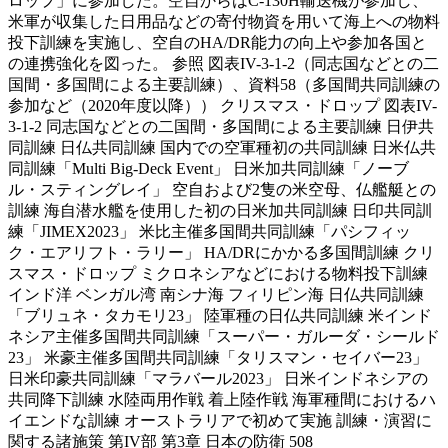
ロップ」に参加した。空自からはC-130H輸送機が参加し、
米軍が収集した日用品などの寄付物資を用いて海上への物料
投下訓練を実施し、空自のHA/DR能力の向上や参加各国と
の連携強化を図った。 参照 図表IV-3-1-2（同志国などとの二
国間・多国間による主要訓練）、資料58（多国間共同訓練の
参加など（2020年度以降）） クリスマス・ドロップ 図表IV-
3-1-2 同志国などとの二国間・多国間による主要訓練 日伊共
同訓練 日仏共同訓練 国内での空軍種初の共同訓練 日米仏共
同訓練「Multi Big-Deck Event」 日米加共同訓練「ノーブ
ル・スティングレイ」 空自および2隻の米空母、仏艦艇との
訓練 海自潜水艦を使用した初の日米加共同訓練 日印共同訓
練「JIMEX2023」 米比主催多国間共同訓練「パシフィッ
ク・エアリフト・ラリー」 HA/DRにかかる多国間訓練 クリ
スマス・ドロップ ミクロネシアなどにおける物料投下訓練
インド洋 ベンガル湾 南シナ海 フィリピン海 日仏共同訓練
「ブリュネ・タカモリ23」 陸軍種の日仏共同訓練 米インド
ネシア主催多国間共同訓練「スーパー・ガルーダ・シールド
23」 米豪主催多国間共同訓練「タリスマン・セイバー23」
日米印豪共同訓練「マラバール2023」 日米インドネシアの
共同降下訓練 水陸両用作戦 着上陸作戦 海軍種間におけるハ
イエンドな訓練 オーストラリアで初めて実施 訓練・演習に
関する諸施策 第IV部 第3章 日本の防衛 508