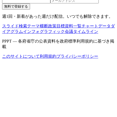
無料で登録する
週1回・新着があった週だけ配信。いつでも解除できます。
スライド検索
テーマ横断
政策目標
資料一覧
チャートデータ
ダ
イアグラム
インフォグラフィック
会議タイムライン
PPPT — 各府省庁の公表資料を政府標準利用規約に基づき掲
載
このサイトについて
利用規約
プライバシーポリシー