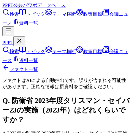
PPPT
公共パワポデータベース
検索
トピック
テーマ横断
政策目標
会議ニュ
ース
資料一覧
PPPT
検索
トピック
テーマ横断
政策目標
会議ニュ
ース
資料一覧
ファクト一覧
ファクトはAIによる自動抽出です。誤りが含まれる可能性
があります。正確な情報は
原資料
をご確認ください。
Q.
防衛省 2023年度タリスマン・セイバ
ー23の実施（2023年）はどれくらいで
すか？