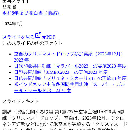
出典スライド
防衛省
令和6年版 防衛白書（前編）
2024年7月
スライドを見る
元PDF
このスライドの他のファクト
空自のクリスマス・ドロップ参加実績（2023年12月）
2023
年
日米印豪共同訓練「マラバール2023」の実施
2023
年度
日印共同訓練「JIMEX2023」の実施
2023
年度
日仏共同訓練「ブリュネ・タカモリ23」の実施
23
年度
米インドネシア主催多国間共同訓練「スーパー・ガル
ーダ・シールド23」
23
年度
スライドテキスト
訓練・演習に関する取組 第1節 (2) 米空軍主催HA/DR共同訓
練「クリスマス・ドロップ」 空自は、2023年12月、ミクロ
ネシア連邦などにおいて米空軍が実施する「クリスマス・ド