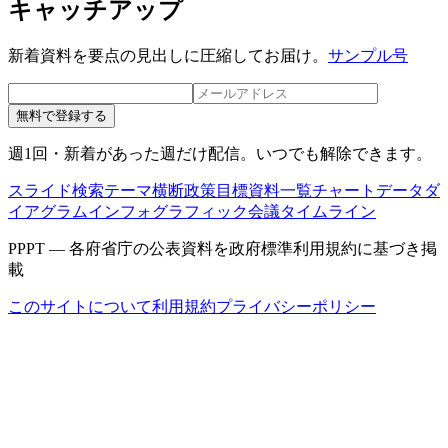
キャッチアップ
新着資料を要点の見出しに圧縮してお届け。
サンプル号
無料で登録する
週1回・新着があった週だけ配信。いつでも解除できます。
スライド検索
テーマ横断
政策目標
資料一覧
チャートデータ
ダ
イアグラム
インフォグラフィック
会議タイムライン
PPPT — 各府省庁の公表資料を政府標準利用規約に基づき掲
載
このサイトについて
利用規約
プライバシーポリシー