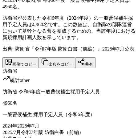
A.
2024年の防衛省 令和6年度一般曹候補生採用予定人員は
4960名。
防衛省が公表した令和6年度（2024年度）の一般曹候補生採
用予定人員は4,960名です。この数値は、自衛隊の部隊運営
において基幹となる曹を養成するための、当該年度における
新規採用計画人数を示しています。
出典: 防衛省『令和7年版 防衛白書（前編）』2025年7月公表
画像でコピー
出典をコピー
共有
防衛省
統計
other
防衛省 令和6年度一般曹候補生採用予定人員
4960
名
一般曹候補生 採用予定人員（令和6年度）
2024
年
2025年7月
2025/7月
令和7年版 防衛白書（前編）