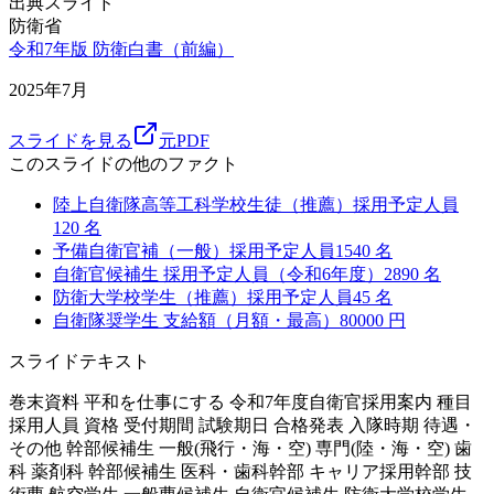
出典スライド
防衛省
令和7年版 防衛白書（前編）
2025年7月
スライドを見る
元PDF
このスライドの他のファクト
陸上自衛隊高等工科学校生徒（推薦）採用予定人員
120
名
予備自衛官補（一般）採用予定人員
1540
名
自衛官候補生 採用予定人員（令和6年度）
2890
名
防衛大学校学生（推薦）採用予定人員
45
名
自衛隊奨学生 支給額（月額・最高）
80000
円
スライドテキスト
巻末資料 平和を仕事にする 令和7年度自衛官採用案内 種目
採用人員 資格 受付期間 試験期日 合格発表 入隊時期 待遇・
その他 幹部候補生 一般(飛行・海・空) 専門(陸・海・空) 歯
科 薬剤科 幹部候補生 医科・歯科幹部 キャリア採用幹部 技