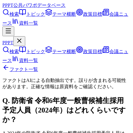
PPPT
公共パワポデータベース
検索
トピック
テーマ横断
政策目標
会議ニュ
ース
資料一覧
PPPT
検索
トピック
テーマ横断
政策目標
会議ニュ
ース
資料一覧
ファクト一覧
ファクトはAIによる自動抽出です。誤りが含まれる可能性
があります。正確な情報は
原資料
をご確認ください。
Q.
防衛省 令和6年度一般曹候補生採用
予定人員（2024年）はどれくらいです
か？