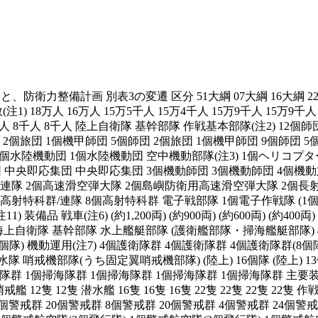
表と、防衛力整備計画 別表3の変遷 区分 51大綱 07大綱 16大綱 
 18万人 16万人 15万5千人 15万4千人 15万9千人 15万9千人 
千人 8千人 8千人 陸上自衛隊 基幹部隊 作戦基本部隊(注2) 12個
 2個旅団 1個機甲師団 5個師団 2個旅団 1個機甲師団 9個師団 5
 1個水陸機動団 1個水陸機動団 空中機動部隊(注3) 1個ヘリコ
団 中央即応集団 中央即応集団 3個機動師団 3個機動師団 4個機
連隊 2個高速滑空弾大隊 2個島嶼防衛用高速滑空弾大隊 2個長
7個高射特科群/連隊 8個高射特科群 電子戦部隊 1個電子作戦隊 (
車(注6) (約1,200両) (約900両) (約600両) (約400両) (約3
(約300門/両) 海上自衛隊 基幹部隊 水上艦艇部隊 (護衛艦部隊・掃海艦艇部
個隊) 機動運用(注7) 4個護衛隊群 4個護衛隊群 4個護衛隊群(8個隊) 
水隊 哨戒機部隊(うち固定翼哨戒機部隊) (陸上) 16個隊 (陸上) 
掃海隊群 1個掃海隊群 1個掃海隊群 1個掃海隊群 1個掃海隊群 主要装
艦 12隻 12隻 潜水艦 16隻 16隻 16隻 22隻 22隻 22隻 22隻 作
個警戒群 20個警戒群 8個警戒群 20個警戒群 4個警戒群 24個警戒