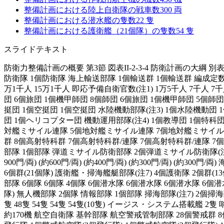
整備計画における陸上自衛隊の戦車数
300
両
整備計画における潜水艦の隻数
22
隻
整備計画における護衛艦（21個隊）の隻数
54
隻
スライドテキスト
防衛力整備計画の概要 第3節 図表II-2-3-4 防衛計画の大綱 別
防衛隊 1個防衛隊 海上輸送部隊 1個輸送群 1個輸送群 編成定数(注1)
万1千人 15万1千人 即応予備自衛官数(注1) 1万5千人 7千人 7
団 6個旅団 1個機甲師団 8個師団 6個旅団 1個機甲師団 5個師団
挺団 1個空挺団 1個空挺団 水陸機動部隊(注3) 1個水陸機動団
団 1個ヘリコプター団 機動運用部隊(注4) 1個教導団 1個特科
対艦ミサイル連隊 5個地対艦ミサイル連隊 7個地対艦ミサイル
群 8個高射特科群 7個高射特科群/連隊 7個高射特科群/連隊 
部隊 1個部隊 弾道ミサイル防衛部隊 2個弾道ミサイル防衛隊(注11) 装備品 戦
900門/両) (約600門/両) (約400門/両) (約300門/両) 
6個群(21個隊) 護衛艦・掃海艦艇部隊(注7) 4個護衛隊 2個群(13
部隊 6個隊 6個隊 4個隊 6個潜水隊 6個潜水隊 6個潜水隊 6個潜
隊) 無人機部隊 2個隊 情報部隊 1個部隊 掃海部隊(注7) 2個
隻 48隻 54隻 54隻 54隻(10隻) イージス・システム搭載艦 2隻 哨戒
約170機 航空自衛隊 基幹部隊 航空警戒管制部隊 28個警戒群 8