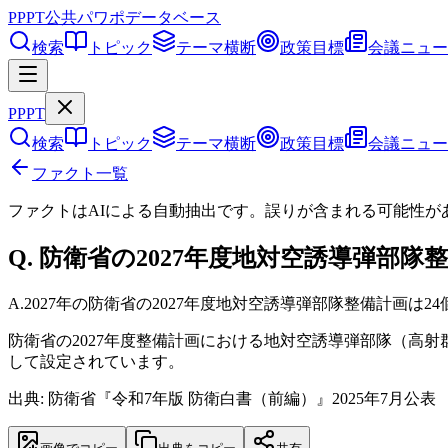
PPPT
公共パワポデータベース
検索
トピック
テーマ横断
政策目標
会議ニュー
PPPT
検索
トピック
テーマ横断
政策目標
会議ニュー
ファクト一覧
ファクトはAIによる自動抽出です。誤りが含まれる可能性が
Q.
防衛省の2027年度地対空誘導弾部隊
A.
2027年の防衛省の2027年度地対空誘導弾部隊整備計画は2
防衛省の2027年度整備計画における地対空誘導弾部隊（高射
して設定されています。
出典: 防衛省『令和7年版 防衛白書（前編）』2025年7月公表