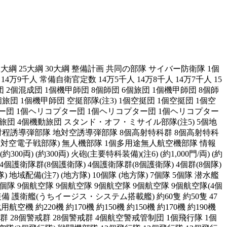
22大綱 25大綱 30大綱 整備計画 共同の部隊 サイバー防衛隊 1個
14万9千人 常備自衛官定数 14万5千人 14万8千人 14万7千人 15
師団 2個混成団 1個機甲師団 8個師団 6個旅団 1個機甲師団 8個師
個旅団 1個機甲師団 空挺部隊(注3) 1個空挺団 1個空挺団 1個空
プター団 1個ヘリコプター団 1個ヘリコプター団 1個ヘリコプター
動旅団 4個機動旅団 スタンド・オフ・ミサイル部隊(注5) 5個地
射程誘導弾部隊 地対空誘導弾部隊 8個高射特科群 8個高射特科
1個対空電子戦部隊) 無人機部隊 1個多用途無人航空機部隊 情報
00両) (約300両) 火砲(主要特科装備)(注6) (約1,000門/両) (約
隊) 4個護衛隊群(8個護衛隊) 4個護衛隊群(8個護衛隊) 4個群(8個隊)
地域配備(注7) (地方隊) 10個隊 (地方隊) 7個隊 5個隊 潜水艦
13個隊 9個航空隊 9個航空隊 9個航空隊 9個航空隊 9個航空隊(4個
備 護衛艦(うちイージス・システム搭載艦) 約60隻 約50隻 47
戦用航空機 約220機 約170機 約150機 約150機 約170機 約190機
群 28個警戒群 28個警戒群 4個航空警戒管制団 1個飛行隊 1個