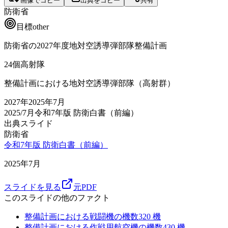
画像でコピー
出典をコピー
共有
防衛省
目標
other
防衛省の2027年度地対空誘導弾部隊整備計画
24
個高射隊
整備計画における地対空誘導弾部隊（高射群）
2027
年
2025年7月
2025/7月
令和7年版 防衛白書（前編）
出典スライド
防衛省
令和7年版 防衛白書（前編）
2025年7月
スライドを見る
元PDF
このスライドの他のファクト
整備計画における戦闘機の機数
320
機
整備計画における作戦用航空機の機数
430
機