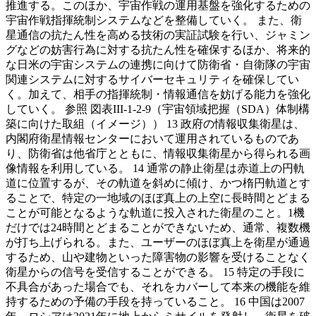
推進する。このほか、宇宙作戦の運用基盤を強化するための
宇宙作戦指揮統制システムなどを整備していく。 また、衛
星通信の抗たん性を高める技術の実証試験を行い、ジャミン
グなどの妨害行為に対する抗たん性を確保するほか、将来的
な日米の宇宙システムの連携に向けて防衛省・自衛隊の宇宙
関連システムに対するサイバーセキュリティを確保してい
く。加えて、相手の指揮統制・情報通信を妨げる能力を強化
していく。 参照 図表III-1-2-9（宇宙領域把握（SDA）体制構
築に向けた取組（イメージ）） 13 政府の情報収集衛星は、
内閣府衛星情報センターにおいて運用されているものであ
り、防衛省は他省庁とともに、情報収集衛星から得られる画
像情報を利用している。 14 通常の静止衛星は赤道上の円軌
道に位置するが、その軌道を斜めに傾け、かつ楕円軌道とす
ることで、特定の一地域のほぼ真上の上空に長時間とどまる
ことが可能となるような軌道に投入された衛星のこと。1機
だけでは24時間とどまることができないため、通常、複数機
が打ち上げられる。また、ユーザーのほぼ真上を衛星が通過
するため、山や建物といった障害物の影響を受けることなく
衛星からの信号を受信することができる。 15 特定の手段に
不具合があった場合でも、それをカバーして本来の機能を維
持するための予備の手段を持っていること。 16 中国は2007