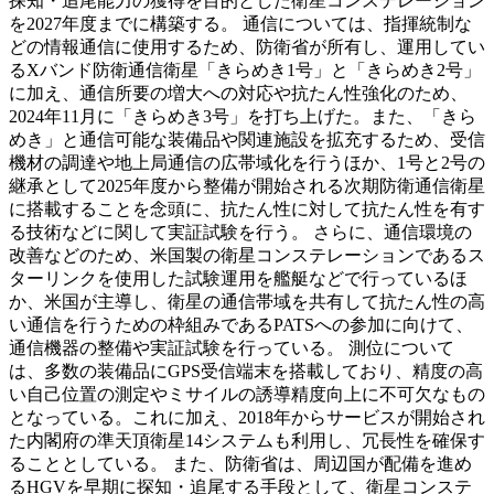
探知・追尾能力の獲得を目的とした衛星コンステレーション
を2027年度までに構築する。 通信については、指揮統制な
どの情報通信に使用するため、防衛省が所有し、運用してい
るXバンド防衛通信衛星「きらめき1号」と「きらめき2号」
に加え、通信所要の増大への対応や抗たん性強化のため、
2024年11月に「きらめき3号」を打ち上げた。また、「きら
めき」と通信可能な装備品や関連施設を拡充するため、受信
機材の調達や地上局通信の広帯域化を行うほか、1号と2号の
継承として2025年度から整備が開始される次期防衛通信衛星
に搭載することを念頭に、抗たん性に対して抗たん性を有す
る技術などに関して実証試験を行う。 さらに、通信環境の
改善などのため、米国製の衛星コンステレーションであるス
ターリンクを使用した試験運用を艦艇などで行っているほ
か、米国が主導し、衛星の通信帯域を共有して抗たん性の高
い通信を行うための枠組みであるPATSへの参加に向けて、
通信機器の整備や実証試験を行っている。 測位について
は、多数の装備品にGPS受信端末を搭載しており、精度の高
い自己位置の測定やミサイルの誘導精度向上に不可欠なもの
となっている。これに加え、2018年からサービスが開始され
た内閣府の準天頂衛星14システムも利用し、冗長性を確保す
ることとしている。 また、防衛省は、周辺国が配備を進め
るHGVを早期に探知・追尾する手段として、衛星コンステ