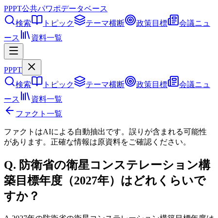
PPPT
公共パワポデータベース
検索
トピック
テーマ横断
政策目標
会議ニュ
ース
資料一覧
PPPT
検索
トピック
テーマ横断
政策目標
会議ニュ
ース
資料一覧
ファクト一覧
ファクトはAIによる自動抽出です。誤りが含まれる可能性
があります。正確な情報は
原資料
をご確認ください。
Q.
防衛省の衛星コンステレーション構
築目標年度（2027年）はどれくらいで
すか？