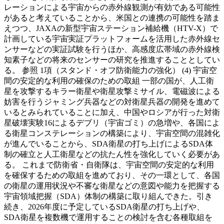
レーションによる宇宙からの赤外線観測が有効である可能性
があると考えていることから、米国との連携の可能性を踏ま
えつつ、JAXAの新型宇宙ステーション補給機（HTV-X）で
計画している宇宙実証プラットフォームを活用した赤外線セ
ンサーなどの実証試験を行うほか、高感度広帯域の赤外線検
知素子などの将来のセンサーの研究を推進することとしてい
る。 参照 1項（スタンド・オフ防衛能力の強化） (4) 宇宙空
間の安定的な利用の確保のための取組 一部の国が、人工衛
星を攻撃するキラー衛星や衛星攻撃ミサイル、電磁波による
妨害を行うジャミング兵器などの対衛星兵器の開発を進めて
いるとみられていることに加え、中国やロシアが行った対衛
星破壊実験16によるデブリ（宇宙ゴミ）の急増や、各国によ
る衛星コンステレーションの構築により、宇宙空間の混雑化
が進んでいることから、SDA衛星の打ち上げによるSDA体
制の確立と人工衛星などの抗たん性を強化していく必要があ
る。 これまで防衛省・自衛隊は、宇宙空間の安定的な利用
を確保するための取組を進めており、その一環として、各国
の衛星の運用状況や不審な衛星などの意図や能力を把握する
宇宙領域把握（SDA）体制の構築に取り組んできた。引き
続き、2026年度に予定しているSDA衛星の打ち上げや、
SDA衛星を複数機で運用することの検討を含む各種取組を