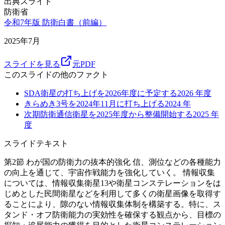
出典スライド
防衛省
令和7年版 防衛白書（前編）
2025年7月
スライドを見る
元PDF
このスライドの他のファクト
SDA衛星の打ち上げを2026年度に予定する
2026
年度
きらめき3号を2024年11月に打ち上げる
2024
年
次期防衛通信衛星を2025年度から整備開始する
2025
年
度
スライドテキスト
第2節 わが国の防衛力の抜本的強化 信、測位などの各種能力
の向上を通じて、宇宙作戦能力を強化していく。 情報収集
については、情報収集衛星13や衛星コンステレーションをは
じめとした民間衛星などを利用して多くの衛星画像を取得す
ることにより、隙のない情報収集体制を構築する。特に、ス
タンド・オフ防衛能力の実効性を確保する観点から、目標の