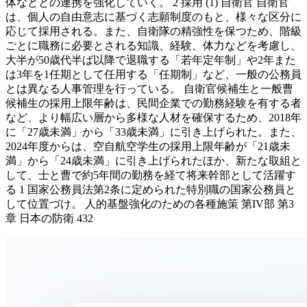
体などとの連携を強化していく。 2 採用 (1) 自衛官 自衛官
は、個人の自由意志に基づく志願制度のもと、様々な区分に
応じて採用される。また、自衛隊の精強性を保つため、階級
ごとに職務に必要とされる知識、経験、体力などを考慮し、
大半が50歳代半ば以降で退職する「若年定年制」や2年また
は3年を1任期として任用する「任期制」など、一般の公務員
とは異なる人事管理を行っている。 自衛官候補生と一般曹
候補生の採用上限年齢は、民間企業での勤務経験を有する者
など、より幅広い層から多様な人材を確保するため、2018年
に「27歳未満」から「33歳未満」に引き上げられた。また、
2024年度からは、空自航空学生の採用上限年齢が「21歳未
満」から「24歳未満」に引き上げられたほか、新たな取組と
して、士と曹で約5年間の勤務を経て将来幹部として活躍す
る 1 国家公務員法第2条に定められた特別職の国家公務員と
して位置づけ。 人的基盤強化のための各種施策 第IV部 第3
章 日本の防衛 432