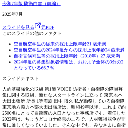
令和7年版 防衛白書（前編）
2025年7月
スライドを見る
元PDF
このスライドの他のファクト
空自航空学生の従来の採用上限年齢
21
歳未満
空自航空学生の2024年度からの採用上限年齢
24
歳未満
自衛官候補生等の採用上限年齢（2018年）
27
歳未満
2024年度の募集対象者情報は、おおよそ全体の3分の2
となっている
66.7
%
スライドテキスト
人的基盤強化の取組 第1節 VOICE 防衛省・自衛隊の隊員募
集に関する取組、新たなスタートラインに立って 東京地本
大田出張所 所長 1等海尉 田中 博久 私が勤務している自衛隊
東京地方協力本部大田出張所は、昭和49年以降、これまで約
2500名にとって自衛隊の入口となった事務所です。着任した
2022年は、ちょうどコロナ終息のころで、人材獲得競争が非
常に厳しくなっていました。そんな中でも、みなさまに自衛