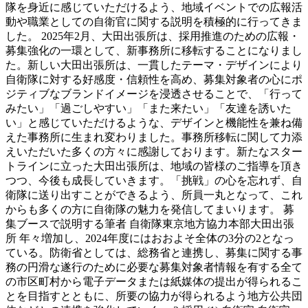
隊を身近に感じていただけるよう、地域イベントでの広報活
動や職業としての自衛官に関する説明を積極的に行ってきま
した。 2025年2月、大田出張所は、採用推進のための広報・
募集強化の一環として、新事務所に移転することになりまし
た。新しい大田出張所は、一貫したテーマ・デザインにより
自衛隊に対する好感度・信頼性を高め、募集対象者の心にポ
ジティブなブランドイメージを浸透させることで、「行って
みたい」「過ごしやすい」「また来たい」「友達を誘いた
い」と感じていただけるような、デザインと機能性を兼ね備
えた事務所に生まれ変わりました。事務所移転に関して力添
えいただいた多くの方々に感謝しております。新たなスター
トラインに立った大田出張所は、地域の皆様のご指導を頂き
つつ、今後も成長していきます。「挑戦」の心を忘れず、自
衛隊に送り出すことができるよう、所員一丸となって、これ
からも多くの方に自衛隊の魅力を発信してまいります。 募
集ブースで説明する筆者 自衛隊東京地方協力本部大田出張
所 年々増加し、2024年度にはおおよそ全体の3分の2となっ
ている。防衛省としては、総務省と連携し、募集に関する事
務の円滑な遂行のために必要な募集対象者情報を有する全て
の市区町村から電子データまたは紙媒体の提出が得られるこ
とを目指すとともに、所要の協力が得られるよう地方公共団