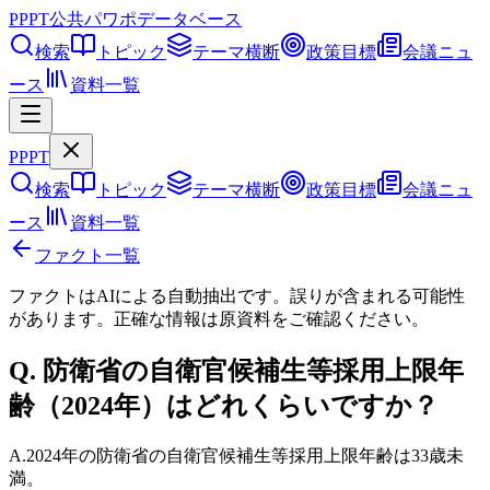
PPPT
公共パワポデータベース
検索
トピック
テーマ横断
政策目標
会議ニュ
ース
資料一覧
PPPT
検索
トピック
テーマ横断
政策目標
会議ニュ
ース
資料一覧
ファクト一覧
ファクトはAIによる自動抽出です。誤りが含まれる可能性
があります。正確な情報は
原資料
をご確認ください。
Q.
防衛省の自衛官候補生等採用上限年
齢（2024年）はどれくらいですか？
A.
2024年の防衛省の自衛官候補生等採用上限年齢は33歳未
満。