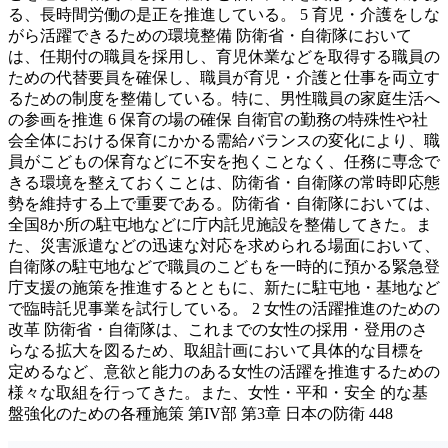
る、長時間労働の是正を推進している。 5 育児・介護をしな
がら活躍できるための環境整備 防衛省・自衛隊において
は、任期付の職員を採用し、育児休業などを取得する職員の
ための代替要員を確保し、職員が育児・介護と仕事を両立す
るための制度を整備している。特に、男性職員の家庭生活へ
の参画を推進 6 保育の場の確保 自衛官の勤務の特殊性や社
会全体における保育にかかる需給バランスの変化により、職
員がこどもの保育などに不安を抱くことなく、任務に専念で
きる環境を整えておくことは、防衛省・自衛隊の常時即応態
勢を維持する上で重要である。防衛省・自衛隊においては、
全国8か所の駐屯地などに庁内託児施設を整備してきた。ま
た、災害派遣などの迅速な対応を求められる場面において、
自衛隊の駐屯地などで職員のこどもを一時的に預かる緊急登
庁支援の施策を推進するとともに、新たに駐屯地・基地など
で臨時託児事業を試行している。 2 女性の活躍推進のための
改革 防衛省・自衛隊は、これまでの女性の採用・登用のさ
らなる拡大を図るため、取組計画において具体的な目標を
定めるなど、意欲と能力のある女性の活躍を推進するための
様々な取組を行ってきた。また、女性・平和・安全 的な基
盤強化のための各種施策 第IV部 第3章 日本の防衛 448