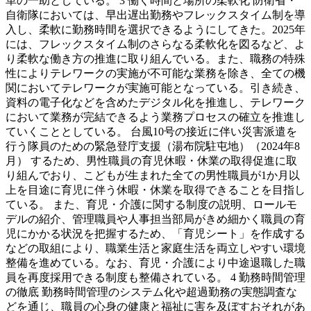
革の一助としている。 3 働く時間と場所の柔軟化 防衛省・
自衛隊においては、早出遅出勤務やフレックスタイム制を導
入し、柔軟に勤務時間を選択できるようにしてきた。2025年
には、フレックスタイム制のさらなる柔軟化を図るなど、よ
り柔軟な働き方の推進に取り組んでいる。また、職務の特殊
性によりテレワークの実施が不可能な業務を除き、全ての機
関においてテレワークが実施可能となっている。引き続き、
資料の電子化などを含めたデジタル化を推進し、テレワーク
において業務が完結できるよう業務プロセスの確立を推進し
ていくこととしている。 台風10号の接近に伴い災害派遣を
行う隊員のための緊急登庁支援（湯布院駐屯地）（2024年8
月） するため、男性職員の育児休暇・休業の取得促進に取
り組んでおり、こどもが生まれた全ての男性職員が1か月以
上を目途に育児に伴う休暇・休業を取得できることを目指し
ている。 また、育児・介護に関する制度の説明、ロールモ
デルの紹介、管理職員や人事担当部局がきめ細かく職員の育
児にかかる状況を把握するため、「育児シート」を作成する
などの取組により、職業生活と家庭生活を両立しやすい環境
整備を進めている。なお、育児・介護により中途退職した職
員を再度採用できる制度も整備されている。 4 勤務時間管理
の徹底 勤務時間管理のシステム化や超過勤務の実態調査な
どを通じ、職員の心身の健康と福祉に害を及ぼすおそれがあ