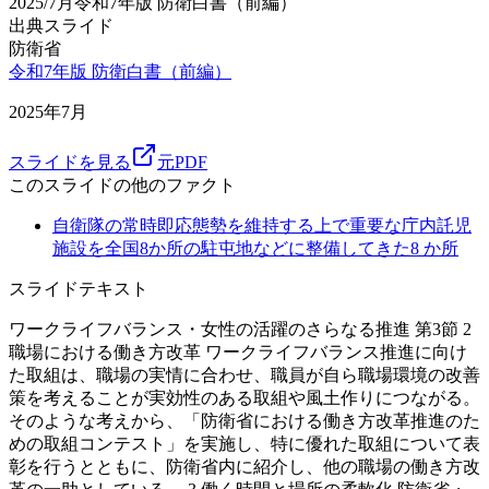
2025/7月
令和7年版 防衛白書（前編）
出典スライド
防衛省
令和7年版 防衛白書（前編）
2025年7月
スライドを見る
元PDF
このスライドの他のファクト
自衛隊の常時即応態勢を維持する上で重要な庁内託児
施設を全国8か所の駐屯地などに整備してきた
8
か所
スライドテキスト
ワークライフバランス・女性の活躍のさらなる推進 第3節 2
職場における働き方改革 ワークライフバランス推進に向け
た取組は、職場の実情に合わせ、職員が自ら職場環境の改善
策を考えることが実効性のある取組や風土作りにつながる。
そのような考えから、「防衛省における働き方改革推進のた
めの取組コンテスト」を実施し、特に優れた取組について表
彰を行うとともに、防衛省内に紹介し、他の職場の働き方改