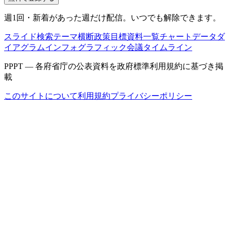
週1回・新着があった週だけ配信。いつでも解除できます。
スライド検索
テーマ横断
政策目標
資料一覧
チャートデータ
ダ
イアグラム
インフォグラフィック
会議タイムライン
PPPT — 各府省庁の公表資料を政府標準利用規約に基づき掲
載
このサイトについて
利用規約
プライバシーポリシー