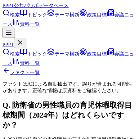
PPPT
公共パワポデータベース
検索
トピック
テーマ横断
政策目標
会議ニュ
ース
資料一覧
PPPT
検索
トピック
テーマ横断
政策目標
会議ニュ
ース
資料一覧
ファクト一覧
ファクトはAIによる自動抽出です。誤りが含まれる可能性
があります。正確な情報は
原資料
をご確認ください。
Q.
防衛省の男性職員の育児休暇取得目
標期間（2024年）はどれくらいです
か？