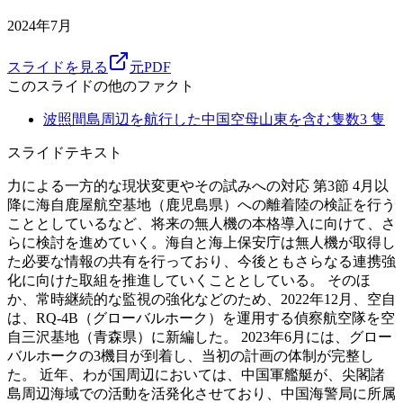
2024年7月
スライドを見る
元PDF
このスライドの他のファクト
波照間島周辺を航行した中国空母山東を含む隻数
3
隻
スライドテキスト
力による一方的な現状変更やその試みへの対応 第3節 4月以
降に海自鹿屋航空基地（鹿児島県）への離着陸の検証を行う
こととしているなど、将来の無人機の本格導入に向けて、さ
らに検討を進めていく。海自と海上保安庁は無人機が取得し
た必要な情報の共有を行っており、今後ともさらなる連携強
化に向けた取組を推進していくこととしている。 そのほ
か、常時継続的な監視の強化などのため、2022年12月、空自
は、RQ-4B（グローバルホーク）を運用する偵察航空隊を空
自三沢基地（青森県）に新編した。 2023年6月には、グロー
バルホークの3機目が到着し、当初の計画の体制が完整し
た。 近年、わが国周辺においては、中国軍艦艇が、尖閣諸
島周辺海域での活動を活発化させており、中国海警局に所属