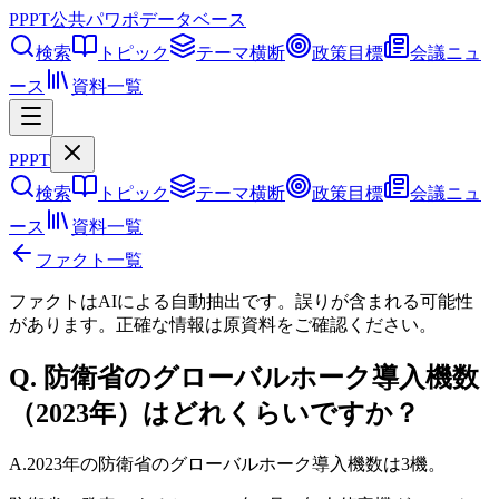
PPPT
公共パワポデータベース
検索
トピック
テーマ横断
政策目標
会議ニュ
ース
資料一覧
PPPT
検索
トピック
テーマ横断
政策目標
会議ニュ
ース
資料一覧
ファクト一覧
ファクトはAIによる自動抽出です。誤りが含まれる可能性
があります。正確な情報は
原資料
をご確認ください。
Q.
防衛省のグローバルホーク導入機数
（2023年）はどれくらいですか？
A.
2023年の防衛省のグローバルホーク導入機数は3機。