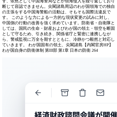
ず、依然として中国海警局などが領海侵入を繰り返しており
断じて容認できません。尖閣諸島周辺のわが国領海での独自
の主張をする中国海警船の活動は、そもそも国際法違反で
す。 このような力による一方的な現状変更の試みに対し、
中国側の行動の改善を強く求めています。防衛省・自衛隊と
しては、国民の生命・財産およびわが国の領土・領空を断固
として守るため、引き続き、関係省庁と緊密に連携しなが
ら、警戒監視に万全を期すとともに、冷静かつ毅然と対応し
ていきます。 わが国固有の領土、尖閣諸島【内閣官房HP】
わが国自身の防衛体制 第III部 第1章 日本の防衛 264