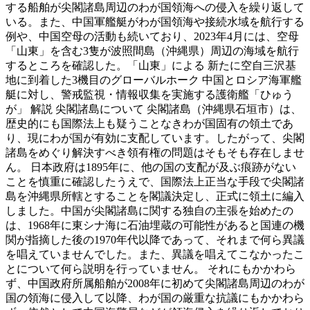
する船舶が尖閣諸島周辺のわが国領海への侵入を繰り返して
いる。また、中国軍艦艇がわが国領海や接続水域を航行する
例や、中国空母の活動も続いており、2023年4月には、空母
「山東」を含む3隻が波照間島（沖縄県）周辺の海域を航行
するところを確認した。「山東」による 新たに空自三沢基
地に到着した3機目のグローバルホーク 中国とロシア海軍艦
艇に対し、警戒監視・情報収集を実施する護衛艦「ひゅう
が」 解説 尖閣諸島について 尖閣諸島（沖縄県石垣市）は、
歴史的にも国際法上も疑うことなきわが国固有の領土であ
り、現にわが国が有効に支配しています。したがって、尖閣
諸島をめぐり解決すべき領有権の問題はそもそも存在しませ
ん。 日本政府は1895年に、他の国の支配が及ぶ痕跡がない
ことを慎重に確認したうえで、国際法上正当な手段で尖閣諸
島を沖縄県所轄とすることを閣議決定し、正式に領土に編入
しました。中国が尖閣諸島に関する独自の主張を始めたの
は、1968年に東シナ海に石油埋蔵の可能性があると国連の機
関が指摘した後の1970年代以降であって、それまで何ら異議
を唱えていませんでした。また、異議を唱えてこなかったこ
とについて何ら説明を行っていません。 それにもかかわら
ず、中国政府所属船舶が2008年に初めて尖閣諸島周辺のわが
国の領海に侵入して以降、わが国の厳重な抗議にもかかわら