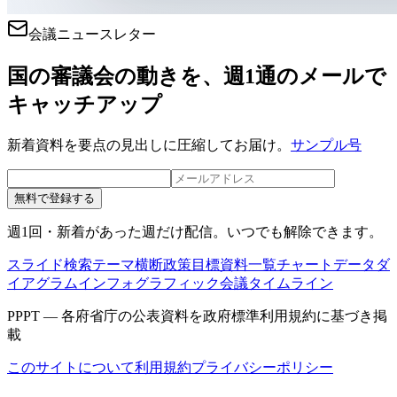
会議ニュースレター
国の審議会の動きを、週1通のメールで
キャッチアップ
新着資料を要点の見出しに圧縮してお届け。
サンプル号
無料で登録する
週1回・新着があった週だけ配信。いつでも解除できます。
スライド検索
テーマ横断
政策目標
資料一覧
チャートデータ
ダ
イアグラム
インフォグラフィック
会議タイムライン
PPPT — 各府省庁の公表資料を政府標準利用規約に基づき掲
載
このサイトについて
利用規約
プライバシーポリシー