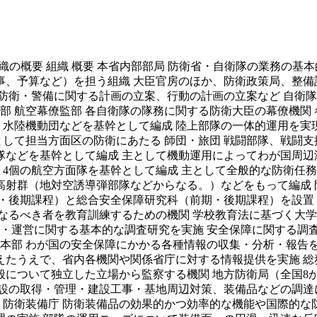
衛隊の組織の概要 組織 概要 本省内部部局 防衛省・自衛隊の業
、予算など）を担う組織 大臣官房のほか、防衛政策局、整備
防衛・警備に関する計画の立案、行動の計画の立案など 自衛
監部 航空幕僚監部 各自衛隊の隊務に関する防衛大臣の幕僚機関
、水陸機動団などを基幹として編成 陸上部隊の一体的運用を実
して担当方面区の防衛にあたる 師団・旅団 戦闘部隊、戦闘支
などを基幹として編成 主として機動運用によってわが国周辺海
 4個の航空方面隊を基幹として編成 主として全般的な防衛任
射群（地対空誘導弾部隊などからなる。）などをもって編成 
・後期課程）と総合安全保障研究科（前期・後期課程）を設置 
なるべき者を教育訓練するための機関 学校教育法に基づく大学
理・運営に関する基本的な調査研究を実施 安全保障に関する調査
報本部 わが国の安全保障にかかる各種情報の収集・分析・報告
えたうえで、省内各機関や関係省庁に対する情報提供を実施 総
全般について独立した立場から監察する機関 地方防衛局（全国8
設の取得・管理・建設工事・基地周辺対策、装備品などの調達
 防衛装備庁 防衛装備品の効果的かつ効率的な機能や国際的な