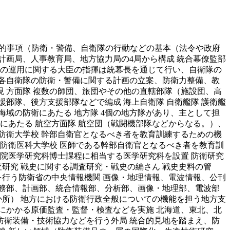
務の基本的事項（防衛・警備、自衛隊の行動などの基本（法令や政府
計画局、人事教育局、地方協力局の4局から構成 統合幕僚監部
隊の運用に関する大臣の指揮は統幕長を通じて行い、自衛隊の
 各自衛隊の防衛・警備に関する計画の立案、防衛力整備、教
現 方面隊 複数の師団、旅団やその他の直轄部隊（施設団、高
援部隊、後方支援部隊などで編成 海上自衛隊 自衛艦隊 護衛艦
域の防衛にあたる 地方隊 4個の地方隊があり、主として担
務にあたる 航空方面隊 航空団（戦闘機部隊などからなる。）、
防衛大学校 幹部自衛官となるべき者を教育訓練するための機
防衛医科大学校 医師である幹部自衛官となるべき者を教育訓
院医学研究科博士課程に相当する医学研究科を設置 防衛研究
研究 戦史に関する調査研究・戦史の編さん 戦史史料の管
を行う防衛省の中央情報機関 画像・地理情報、電波情報、公刊
務部、計画部、統合情報部、分析部、画像・地理部、電波部
か所） 地方における防衛行政全般についての機能を担う地方支
にかかる原価監査・監督・検査などを実施 北海道、東北、北
防衛装備・技術協力などを行う外局 統合的見地を踏まえ、防