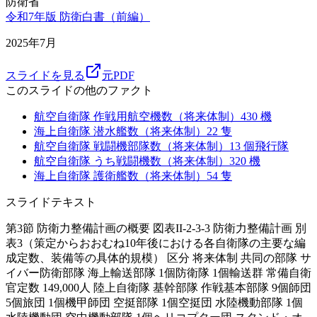
防衛省
令和7年版 防衛白書（前編）
2025年7月
スライドを見る
元PDF
このスライドの他のファクト
航空自衛隊 作戦用航空機数（将来体制）
430
機
海上自衛隊 潜水艦数（将来体制）
22
隻
航空自衛隊 戦闘機部隊数（将来体制）
13
個飛行隊
航空自衛隊 うち戦闘機数（将来体制）
320
機
海上自衛隊 護衛艦数（将来体制）
54
隻
スライドテキスト
第3節 防衛力整備計画の概要 図表II-2-3-3 防衛力整備計画 別
表3（策定からおおむね10年後における各自衛隊の主要な編
成定数、装備等の具体的規模） 区分 将来体制 共同の部隊 サ
イバー防衛部隊 海上輸送部隊 1個防衛隊 1個輸送群 常備自衛
官定数 149,000人 陸上自衛隊 基幹部隊 作戦基本部隊 9個師団
5個旅団 1個機甲師団 空挺部隊 1個空挺団 水陸機動部隊 1個