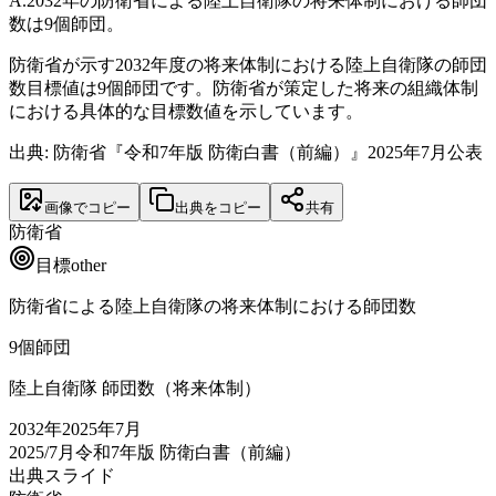
A.
2032年の防衛省による陸上自衛隊の将来体制における師団
数は9個師団。
防衛省が示す2032年度の将来体制における陸上自衛隊の師団
数目標値は9個師団です。防衛省が策定した将来の組織体制
における具体的な目標数値を示しています。
出典: 防衛省『令和7年版 防衛白書（前編）』2025年7月公表
画像でコピー
出典をコピー
共有
防衛省
目標
other
防衛省による陸上自衛隊の将来体制における師団数
9
個師団
陸上自衛隊 師団数（将来体制）
2032
年
2025年7月
2025/7月
令和7年版 防衛白書（前編）
出典スライド