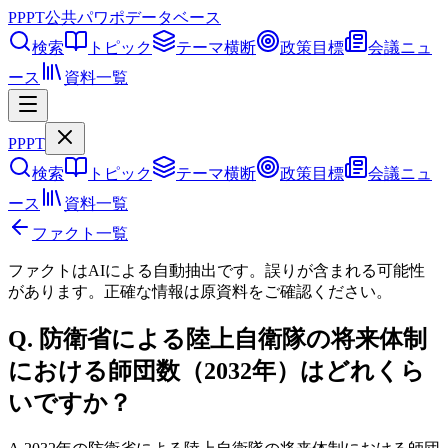
PPPT
公共パワポデータベース
検索
トピック
テーマ横断
政策目標
会議ニュ
ース
資料一覧
PPPT
検索
トピック
テーマ横断
政策目標
会議ニュ
ース
資料一覧
ファクト一覧
ファクトはAIによる自動抽出です。誤りが含まれる可能性
があります。正確な情報は
原資料
をご確認ください。
Q.
防衛省による陸上自衛隊の将来体制
における師団数（2032年）はどれくら
いですか？