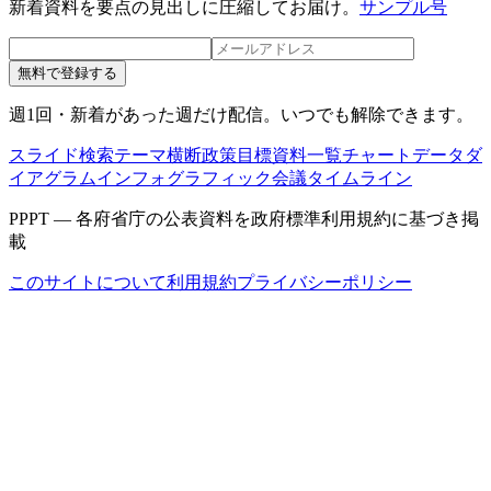
新着資料を要点の見出しに圧縮してお届け。
サンプル号
無料で登録する
週1回・新着があった週だけ配信。いつでも解除できます。
スライド検索
テーマ横断
政策目標
資料一覧
チャートデータ
ダ
イアグラム
インフォグラフィック
会議タイムライン
PPPT — 各府省庁の公表資料を政府標準利用規約に基づき掲
載
このサイトについて
利用規約
プライバシーポリシー