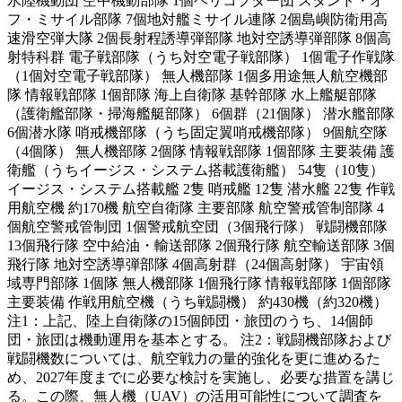
水陸機動団 空中機動部隊 1個ヘリコプター団 スタンド・オ
フ・ミサイル部隊 7個地対艦ミサイル連隊 2個島嶼防衛用高
速滑空弾大隊 2個長射程誘導弾部隊 地対空誘導弾部隊 8個高
射特科群 電子戦部隊（うち対空電子戦部隊） 1個電子作戦隊
（1個対空電子戦部隊） 無人機部隊 1個多用途無人航空機部
隊 情報戦部隊 1個部隊 海上自衛隊 基幹部隊 水上艦艇部隊
（護衛艦部隊・掃海艦艇部隊） 6個群（21個隊） 潜水艦部隊
6個潜水隊 哨戒機部隊（うち固定翼哨戒機部隊） 9個航空隊
（4個隊） 無人機部隊 2個隊 情報戦部隊 1個部隊 主要装備 護
衛艦（うちイージス・システム搭載護衛艦） 54隻（10隻）
イージス・システム搭載艦 2隻 哨戒艦 12隻 潜水艦 22隻 作戦
用航空機 約170機 航空自衛隊 主要部隊 航空警戒管制部隊 4
個航空警戒管制団 1個警戒航空団（3個飛行隊） 戦闘機部隊
13個飛行隊 空中給油・輸送部隊 2個飛行隊 航空輸送部隊 3個
飛行隊 地対空誘導弾部隊 4個高射群（24個高射隊） 宇宙領
域専門部隊 1個隊 無人機部隊 1個飛行隊 情報戦部隊 1個部隊
主要装備 作戦用航空機（うち戦闘機） 約430機（約320機）
注1：上記、陸上自衛隊の15個師団・旅団のうち、14個師
団・旅団は機動運用を基本とする。 注2：戦闘機部隊および
戦闘機数については、航空戦力の量的強化を更に進めるた
め、2027年度までに必要な検討を実施し、必要な措置を講じ
る。この際、無人機（UAV）の活用可能性について調査を