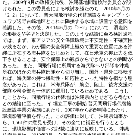
た。 2009年9月の政権交代後、沖縄基地問題検討委員会が設
けられた。この委員会による検討を経たのち、2010年5月の
「2+2」において、普天間飛行場の代替施設をキャンプ・シ
ュワブ辺野古崎地区とこれに隣接する水域に設置する意図を
確認した。その後、2011年6月の「2+2」において、滑走路
の形状をV字型と決定した。 このような結論に至る検討過程
では、まず、東アジアの安全保障環境に不安定性・不確実性
が残るなか、わが国の安全保障上極めて重要な位置にある沖
縄に所在する海兵隊をはじめとして、在日米軍の抑止力を低
下させることは、安全保障上の観点からできないとの判断が
あった。 また、同飛行場に所属する海兵隊ヘリ部隊を沖縄
所在のほかの海兵隊部隊から切り離し、国外・県外に移転す
れば、海兵隊の持つ機動性・即応性といった特性を損なう懸
念があった。これは、米海兵隊が、航空、陸上、後方支援の
部隊や司令部を一体的に運用しているためである。 こうし
たことから、同飛行場の代替地は沖縄県内とせざるを得ない
との結論に至った。 イ 埋立工事の開始 普天間飛行場代替施
設建設事業の実施にあたり、2007年から約5年間にわたり、
環境影響評価を行った。この評価に対して、沖縄県知事か
ら、1,561件の意見を受け、その全てに補正を行うととも
に、環境影響評価書への記載に適切に反映している。 沖縄