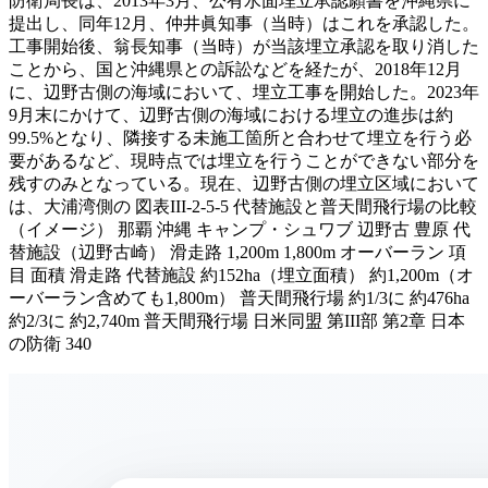
防衛局長は、2013年3月、公有水面埋立承認願書を沖縄県に
提出し、同年12月、仲井眞知事（当時）はこれを承認した。
工事開始後、翁長知事（当時）が当該埋立承認を取り消した
ことから、国と沖縄県との訴訟などを経たが、2018年12月
に、辺野古側の海域において、埋立工事を開始した。2023年
9月末にかけて、辺野古側の海域における埋立の進歩は約
99.5%となり、隣接する未施工箇所と合わせて埋立を行う必
要があるなど、現時点では埋立を行うことができない部分を
残すのみとなっている。現在、辺野古側の埋立区域において
は、大浦湾側の 図表III-2-5-5 代替施設と普天間飛行場の比較
（イメージ） 那覇 沖縄 キャンプ・シュワブ 辺野古 豊原 代
替施設（辺野古崎） 滑走路 1,200m 1,800m オーバーラン 項
目 面積 滑走路 代替施設 約152ha（埋立面積） 約1,200m（オ
ーバーラン含めても1,800m） 普天間飛行場 約1/3に 約476ha
約2/3に 約2,740m 普天間飛行場 日米同盟 第III部 第2章 日本
の防衛 340