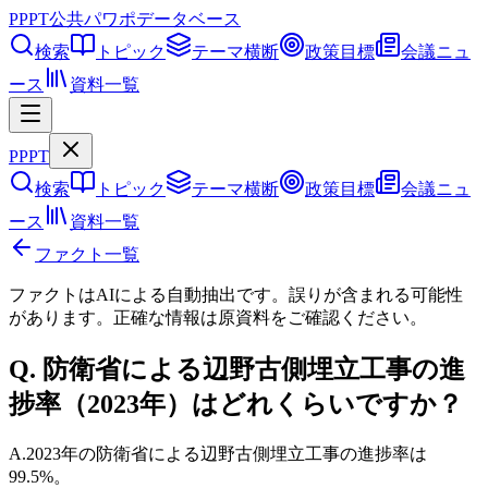
PPPT
公共パワポデータベース
検索
トピック
テーマ横断
政策目標
会議ニュ
ース
資料一覧
PPPT
検索
トピック
テーマ横断
政策目標
会議ニュ
ース
資料一覧
ファクト一覧
ファクトはAIによる自動抽出です。誤りが含まれる可能性
があります。正確な情報は
原資料
をご確認ください。
Q.
防衛省による辺野古側埋立工事の進
捗率（2023年）はどれくらいですか？
A.
2023年の防衛省による辺野古側埋立工事の進捗率は
99.5%。