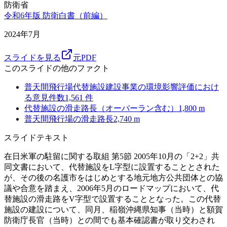
防衛省
令和6年版 防衛白書（前編）
2024年7月
スライドを見る
元PDF
このスライドの他のファクト
普天間飛行場代替施設建設事業の環境影響評価におけ
る意見件数
1,561
件
代替施設の滑走路長（オーバーラン含む）
1,800
m
普天間飛行場の滑走路長
2,740
m
スライドテキスト
在日米軍の駐留に関する取組 第5節 2005年10月の「2+2」共
同文書において、代替施設をL字型に設置することとされた
が、その後の名護市をはじめとする地元地方公共団体との協
議や合意を踏まえ、2006年5月のロードマップにおいて、代
替施設の滑走路をV字型で設置することとなった。この代替
施設の建設について、同月、稲嶺沖縄県知事（当時）と額賀
防衛庁長官（当時）との間でも基本確認書が取り交わされ