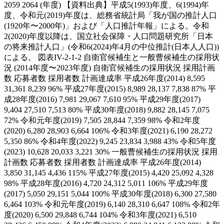
2059 2064 (年度) 【資料出典】平成5(1993)年度、6(1994)年
度、令和元(2019)年度は、総務省統計局「我が国の推計人口
(1920年〜2000年)」および「人口推計年報」による。令和
2(2020)年度以降は、国立社会保障・人口問題研究所「日本
の将来推計人口」(令和6(2024)年4月の中位推計(日本人人口))
による。 図表IV-2-1-2 自衛官候補生と一般曹候補生の採用状
況 (2014年度〜2023年度) 自衛官候補生の採用状況 採用計画
数 応募者数 採用者数 計画達成率 平成26年度(2014) 8,595
31,361 8,239 96% 平成27年度(2015) 8,989 28,137 7,838 87% 平
成28年度(2016) 7,981 29,067 7,610 95% 平成29年度(2017)
9,404 27,510 7,513 80% 平成30年度(2018) 9,882 28,145 7,075
72% 令和元年度(2019) 7,505 28,844 7,359 98% 令和2年度
(2020) 6,280 28,903 6,664 106% 令和3年度(2021) 6,190 28,272
5,350 86% 令和4年度(2022) 9,245 23,834 3,988 43% 令和5年度
(2023) 10,628 20,033 3,221 30% 一般曹候補生の採用状況 採用
計画数 応募者数 採用者数 計画達成率 平成26年度(2014)
3,850 31,145 4,436 115% 平成27年度(2015) 4,420 25,092 4,328
98% 平成28年度(2016) 4,720 24,312 5,011 106% 平成29年度
(2017) 5,050 29,151 5,044 100% 平成30年度(2018) 6,300 27,580
6,464 103% 令和元年度(2019) 6,140 28,310 6,647 108% 令和2年
度(2020) 6,500 29,848 6,744 104% 令和3年度(2021) 6,510