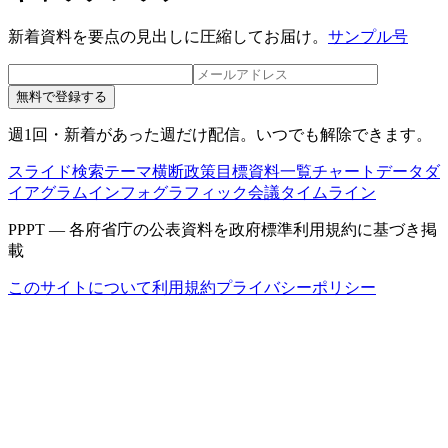
新着資料を要点の見出しに圧縮してお届け。
サンプル号
無料で登録する
週1回・新着があった週だけ配信。いつでも解除できます。
スライド検索
テーマ横断
政策目標
資料一覧
チャートデータ
ダ
イアグラム
インフォグラフィック
会議タイムライン
PPPT — 各府省庁の公表資料を政府標準利用規約に基づき掲
載
このサイトについて
利用規約
プライバシーポリシー