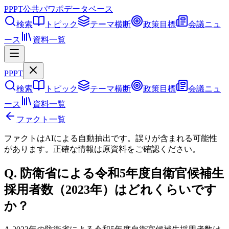
PPPT
公共パワポデータベース
検索
トピック
テーマ横断
政策目標
会議ニュ
ース
資料一覧
PPPT
検索
トピック
テーマ横断
政策目標
会議ニュ
ース
資料一覧
ファクト一覧
ファクトはAIによる自動抽出です。誤りが含まれる可能性
があります。正確な情報は
原資料
をご確認ください。
Q.
防衛省による令和5年度自衛官候補生
採用者数（2023年）はどれくらいです
か？