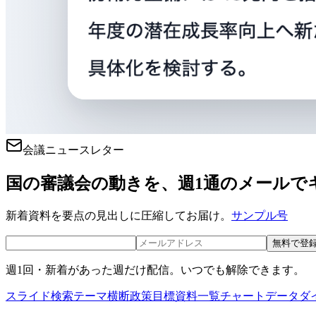
会議ニュースレター
国の審議会の動きを、週1通のメールで
新着資料を要点の見出しに圧縮してお届け。
サンプル号
無料で登
週1回・新着があった週だけ配信。いつでも解除できます。
スライド検索
テーマ横断
政策目標
資料一覧
チャートデータ
ダ