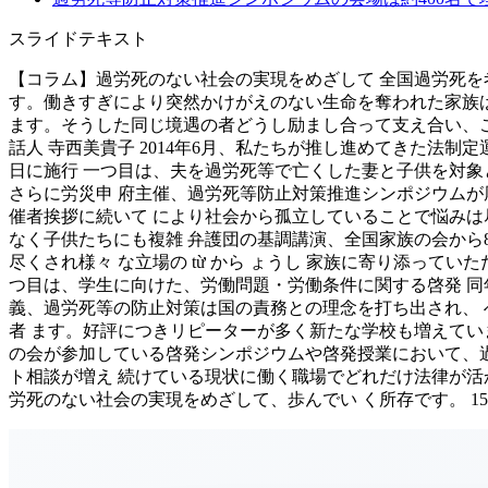
スライドテキスト
【コラム】過労死のない社会の実現をめざして 全国過労死を考
す。働きすぎにより突然かけがえのない生命を奪われた家族
ます。そうした同じ境遇の者どうし励まし合って支え合い、こ
話人 寺西美貴子 2014年6月、私たちが推し進めてきた法制
日に施行 一つ目は、夫を過労死等で亡くした妻と子供を対象
さらに労災申 府主催、過労死等防止対策推進シンポジウムが
催者挨拶に続いて により社会から孤立していることで悩みは
なく子供たちにも複雑 弁護団の基調講演、全国家族の会から
尽くされ様々 な立場の từ から ょうし 家族に寄り添って
つ目は、学生に向けた、労働問題・労働条件に関する啓発 同
義、過労死等の防止対策は国の責務との理念を打ち出され、 
者 ます。好評につきリピーターが多く新たな学校も増えてい
の会が参加している啓発シンポジウムや啓発授業において、
ト相談が増え 続けている現状に働く職場でどれだけ法律が活
労死のない社会の実現をめざして、歩んでい く所存です。 15