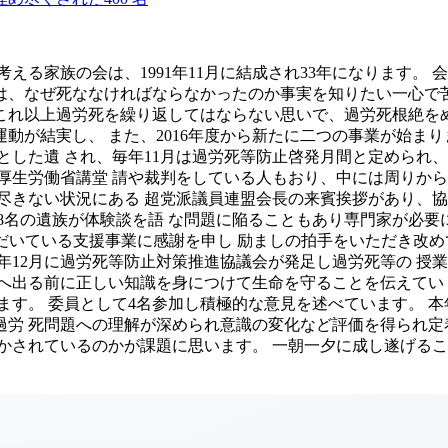
える家族の会は、1991年11月に結成され33年になります。
は、なぜ死ななければならなかったのか事実を知りたい一心で
れ以上過労死を繰り返してはならない思いで、過労死根絶をめ
定運動が結実し、 また、2016年度から新たに二つの事業が始ま
とした遺 され、毎年11月は過労死等防止啓発月間と定められ、
厚生労働省講堂 請や裁判をしている人もおり、中には周りから
尽きない状況にある 超党派議員連盟会長の来賓挨拶があり、協
8名の遺族が体験談を語 な問題に陥ることもあり専門家が必要に
いただいている支援事業に感謝を申し 励ましの拍手をいただき改
年12月に過労死等防止対策推進協議会が発足し過労死等の 授
へ出る前に正しい知識を身につけて生命を守ることを伝えてい
ます。 委員として4名参加し積極的な意見を述べています。 本
過労 死問題への理解が深められ意識の変化など評価を得られ定
かされているのかが課題に思います。 一朝一夕に成し遂げる