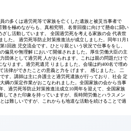
 会員の多くは過労死等で家族を亡くした遺族と被災当事者で
苦難を極めながらも、真相究明、名誉回復に向けて懸命に闘い
ざし活動しています。 全国過労死を考える家族の会 代表世
りました。 過労死等防止対策推進法が成立しました。同年11月1
第1回政 児交流会です。ひとり親という状況で仕事ををし、
の偏見や無理解 において開催されました。厚生労働大臣の主
力団体として過労死 人がおられます。これは親の問題だけで
なります。過労死遺児 りましました。会場は約400名で埋め
めて法律ができたことの意義と力を げます。 感じました。 二
業です。講師は主に弁護士と過労死遺族が行っており、社会 定
 大綱の策定作業がおこなわれました。全国家族の会から当事
年、過労死等防止対策推進法成立10周年を迎えて、全国家族
着してきた印象を持っていますが、長時間労働とハラスメン
ことは難しいですが、これからも地道な活動を続けることで過