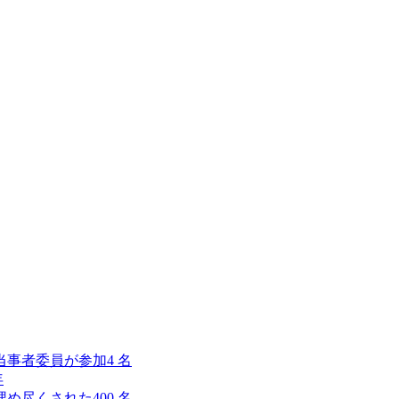
当事者委員が参加
4
名
年
埋め尽くされた
400
名