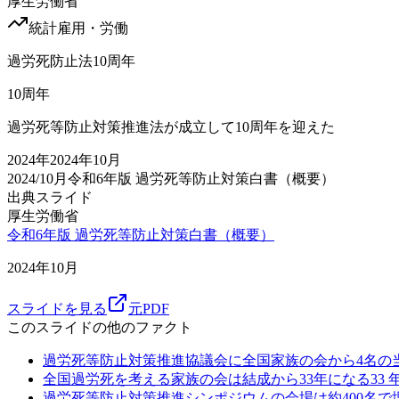
厚生労働省
統計
雇用・労働
過労死防止法10周年
10
周年
過労死等防止対策推進法が成立して10周年を迎えた
2024
年
2024年10月
2024/10月
令和6年版 過労死等防止対策白書（概要）
出典スライド
厚生労働省
令和6年版 過労死等防止対策白書（概要）
2024年10月
スライドを見る
元PDF
このスライドの他のファクト
過労死等防止対策推進協議会に全国家族の会から4名の
全国過労死を考える家族の会は結成から33年になる
33
過労死等防止対策推進シンポジウムの会場は約400名で