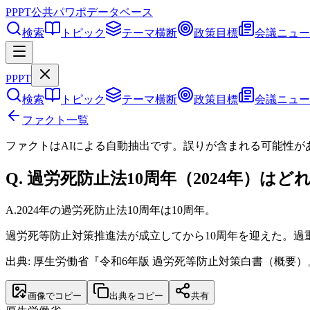
PPPT
公共パワポデータベース
検索
トピック
テーマ横断
政策目標
会議ニュー
PPPT
検索
トピック
テーマ横断
政策目標
会議ニュー
ファクト一覧
ファクトはAIによる自動抽出です。誤りが含まれる可能性が
Q.
過労死防止法10周年（2024年）は
A.
2024年の過労死防止法10周年は10周年。
過労死等防止対策推進法が成立してから10周年を迎えた。
出典: 厚生労働省『令和6年版 過労死等防止対策白書（概要）』
画像でコピー
出典をコピー
共有