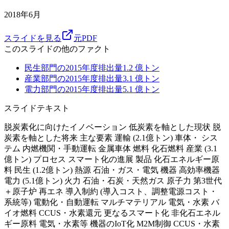
2018年6月
スライドを見る
元PDF
このスライドの他のファクト
民生部門の2015年度排出量
1.2
億トン
産業部門の2015年度排出量
3.1
億トン
電力部門の2015年度排出量
5.1
億トン
スライドテキスト
脱炭素化に向けたイノベーション 低炭素を軸とした現状 脱
炭素を軸とした将来 主な要素 運輸 (2.1億トン) 車体・ シス
テム 内燃機関・手動運転 金属車体 燃料 化石燃料 産業 (3.1
億トン) プロセス スマート化の進展 製品 化石エネルギー原
料 民生 (1.2億トン) 熱源 石油・ガス・電気 機器 高効率機器
電力 (5.1億トン) 火力 石油・石炭・天然ガス 原子力 第3世代
＋原子炉 再エネ 導入制約 (導入コスト、調整電源コスト・
系統等) 電動化・自動運転 マルチマテリアル 電気・水素 バ
イオ燃料 CCUS・水素還元 更なるスマート化 非化石エネル
ギー原料 電気・水素等 機器のIoT化 M2M制御 CCUS・水素