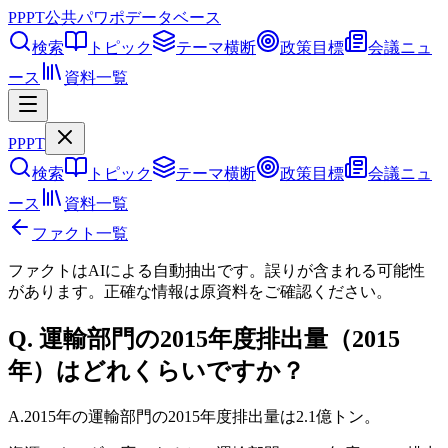
PPPT
公共パワポデータベース
検索
トピック
テーマ横断
政策目標
会議ニュ
ース
資料一覧
PPPT
検索
トピック
テーマ横断
政策目標
会議ニュ
ース
資料一覧
ファクト一覧
ファクトはAIによる自動抽出です。誤りが含まれる可能性
があります。正確な情報は
原資料
をご確認ください。
Q.
運輸部門の2015年度排出量（2015
年）はどれくらいですか？
A.
2015年の運輸部門の2015年度排出量は2.1億トン。