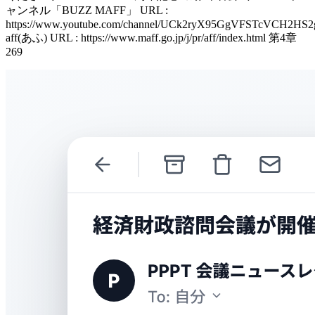
ャンネル「BUZZ MAFF」 URL :
https://www.youtube.com/channel/UCk2ryX95GgVFSTcVCH2HS2
aff(あふ) URL : https://www.maff.go.jp/j/pr/aff/index.html 第4章
269