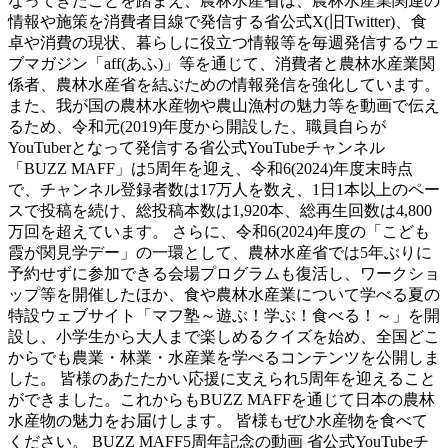
なってきたことを踏まえ、農林水産省は、農林水産業関連の
情報や施策を消費者目線で発信する省公式X(旧Twitter)、食
卓や消費の現状、暮らしに役立つ情報等を毎週発信するウェ
ブマガジン「aff(あふ)」等を通じて、消費者と農林水産業関
係者、農林水産省を結ぶための情報発信を強化しています。
また、我が国の農林水産物や農山漁村の魅力等を動画で伝え
るため、令和元(2019)年度から開設した、職員自らが
YouTuberとなって発信する省公式YouTubeチャンネル
「BUZZ MAFF」は5周年を迎え、令和6(2024)年度末時点
で、チャンネル登録者数は17万人を数え、1日1本以上のペー
スで投稿を続け、総投稿本数は1,920本、総再生回数は4,800
万回を超えています。 さらに、令和6(2024)年度の「こども
霞が関見学デー」の一環として、農林水産省では5年ぶりに
予約せずに参加できる会場プログラムも復活し、ワークショ
ップ等を開催したほか、食や農林水産業について学べる夏の
特設ウェブサイト「マフ塾～遊ぶ！学ぶ！食べる！～」を開
設し、小学生から大人まで楽しめるクイズを始め、全国どこ
からでも農業・林業・水産業を学べるコンテンツを公開しま
した。 皆様のあたたかい応援に支えられ5周年を迎えること
ができました。これからもBUZZ MAFFを通じて日本の農林
水産物の魅力をお届けします。 皆様もぜひ水産物を食べて
ください。 BUZZ MAFF5周年記念の動画 省公式YouTubeチ