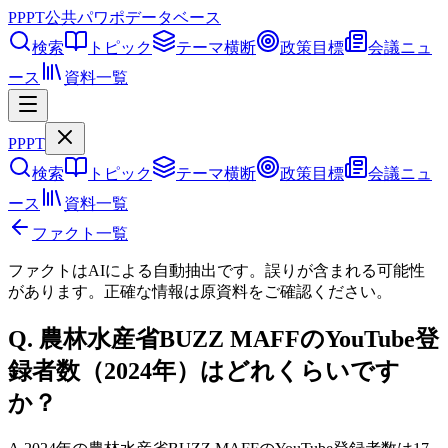
PPPT
公共パワポデータベース
検索
トピック
テーマ横断
政策目標
会議ニュ
ース
資料一覧
PPPT
検索
トピック
テーマ横断
政策目標
会議ニュ
ース
資料一覧
ファクト一覧
ファクトはAIによる自動抽出です。誤りが含まれる可能性
があります。正確な情報は
原資料
をご確認ください。
Q.
農林水産省BUZZ MAFFのYouTube登
録者数（2024年）はどれくらいです
か？