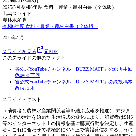
2024
年
2025年5月
2025/5月
令和6年度 食料・農業・農村白書（全体版）
出典スライド
農林水産省
令和6年度 食料・農業・農村白書（全体版）
2025年5月
スライドを見る
元PDF
このスライドの他のファクト
省公式YouTubeチャンネル「BUZZ MAFF」の総再生回
数
4800
万回
省公式YouTubeチャンネル「BUZZ MAFF」の総投稿本
数
1920
本
スライドテキスト
（消費者と農林水産業関係者等を結ぶ広報を推進） デジタ
ル技術の活用を始めた生活様式の変化により、消費者はSNS
等のインターネット上の情報を基に購買行動を決定し、生産
者もこれに合わせて積極的にSNS上で情報発信をするように