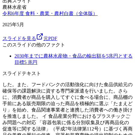
出典スライド
農林水産省
令和6年度 食料・農業・農村白書（全体版）
2025年5月
スライドを見る
元PDF
このスライドの他のファクト
2030年までに農林水産物・食品の輸出額を5兆円とする
目標
5
兆円
スライドテキスト
した。また、フードバンクの活動強化に向けた食品供給元の
確保等の課題解決に資する専門家派遣を行いました。さら
に、消費者が商品を購入してすぐに食べる場合に、商品棚の
手前にある販売期限の迫った商品を積極的に選ぶ「たまえど
り」を始め、食品関連事業者と連携した消費者への働き掛け
を推進しました。 イ 食品産業分野におけるプラスチックご
み問題への対応 「容器包装に係る分別収集及び再商品化の
促進等に関する法律」（平成7年法律第112号）に基づく再商