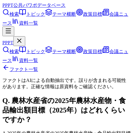
PPPT
公共パワポデータベース
検索
トピック
テーマ横断
政策目標
会議ニュ
ース
資料一覧
PPPT
検索
トピック
テーマ横断
政策目標
会議ニュ
ース
資料一覧
ファクト一覧
ファクトはAIによる自動抽出です。誤りが含まれる可能性
があります。正確な情報は
原資料
をご確認ください。
Q.
農林水産省の2025年農林水産物・食
品輸出額目標（2025年）はどれくらい
ですか？