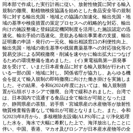
同本部で作成した実行計画に従い、放射性物質に関する輸入
規制の撤廃、動植物検疫協議を始めとした食品安全等の規制
等に対する輸出先国・地域との協議の加速化、輸出先国・地
域の基準や検疫措置の策定プロセスへの戦略的な対応、輸出
向けの施設整備と登録認定機関制度を活用した施設認定の迅
速化、輸出手続の迅速化、意欲ある輸出事業者の支援、輸出
証明書の申請・発行の一元化、輸出相談窓口の利便性向上、
輸出先国・地域の衛生基準や残留農薬基準への対応強化等の
貿易交渉による関税撤廃・削減を速やかに輸出拡大につなげ
るための環境整備を進めました。 (イ) 東電福島第一原発事
故を受けて、いまだ日本産食品に対する輸入規制が行われて
いる一部の国・地域に対し、関係省庁が協力し、あらゆる機
会を捉えて輸入規制の即時撤廃に向けた働き掛けを実施しま
した。その結果、令和6(2024)年度においては、輸入規制措
置が仏領ポリネシアで撤廃、台湾で緩和されました。台湾で
は、日本国内で流通する食品は全て輸出が可能となったほ
か、静岡県産の茶類、岩手県・宮城県産の水産物等が放射性
物質検査報告書なしで輸出が可能となりました。また、令和
5(2023)年8月から、多核種除去設備(ALPS)等により浄化処理
した水を、海水で大幅に希釈した上で、海洋放出したことに
伴い、中国、香港、マカオ及びロシアが日本産水産物等の全