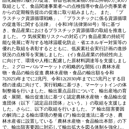
品化義務の履行の促進、容器包装廃棄物の排出抑制のための
取組として、食品関連事業者への点検指導や食品小売事業者
からの定期報告提出の促進に取り組みました。 また、「プ
ラスチック資源循環戦略」、「プラスチックに係る資源循環
の促進等に関する法律」（令和3年法律第60号）等に基づ
き、食品産業におけるプラスチック資源循環の取組を推進し
ました。 ウ 気候変動リスクへの対応 (ア) 食品産業の持続可
能な発展に寄与する地球温暖化防止・省エネルギー対策等の
優れた取組を表彰するとともに、低炭素社会実行計画の進捗
状況の点検等を実施しました。 (イ) 食品産業の持続性向上
に向けて、環境や人権に配慮した原材料調達等を支援しまし
た。 2 グローバルマーケットの戦略的な開拓 (1) 農林水産
物・食品の輸出促進 農林水産物・食品の輸出額を令和
7(2025)年までに2兆円、令和12(2030)年までに5兆円とする目
標の達成に向けて、実行戦略に基づき、マーケットインの体
制整備を行いました。輸出重点品目について、輸出産地の育
成・展開、輸出促進法に基づく認定農林水産物・食品輸出促
進団体（以下「認定品目団体」という。）の取組を支援しま
した。さらに、以下の取組を行いました。 ア 輸出阻害要因
の解消による輸出環境の整備 (ア) 輸出促進法に基づき、農
林水産省に設置している「農林水産物・食品輸出本部」の下
で、輸出阻害要因に対応して輸出拡大を図る体制を強化し、