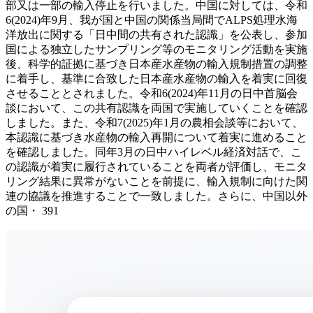
部又は一部の輸入停止を行いました。中国に対しては、令和
6(2024)年9月、我が国と中国の関係当局間でALPS処理水海
洋放出に関する「日中間の共有された認識」を公表し、参加
国による独立したサンプリング等のモニタリング活動を実施
後、科学的証拠に基づき日本産水産物の輸入規制措置の調整
に着手し、基準に合致した日本産水産物の輸入を着実に回復
させることとされました。令和6(2024)年11月の日中首脳会
談において、この共有認識を両国で実施していくことを確認
しました。また、令和7(2025)年1月の農相会談等において、
本認識に基づき水産物の輸入再開について着実に進めること
を確認しました。同年3月の日中ハイレベル経済対話で、こ
の認識が着実に履行されていることを両者が評価し、モニタ
リング結果に異常がないことを前提に、輸入規制に向けた関
連の協議を推進することで一致しました。さらに、中国以外
の国・ 391