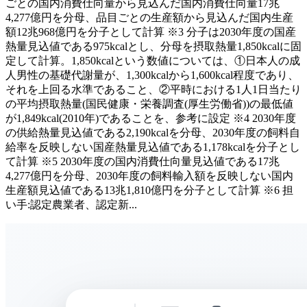
ごとの国内消費仕向量から見込んだ国内消費仕向量17兆
4,277億円を分母、品目ごとの生産額から見込んだ国内生産
額12兆968億円を分子として計算 ※3 分子は2030年度の国産
熱量見込値である975kcalとし、分母を摂取熱量1,850kcalに固
定して計算。1,850kcalという数値については、①日本人の成
人男性の基礎代謝量が、1,300kcalから1,600kcal程度であり、
それを上回る水準であること、②平時における1人1日当たり
の平均摂取熱量(国民健康・栄養調査(厚生労働省))の最低値
が1,849kcal(2010年)であることを、参考に設定 ※4 2030年度
の供給熱量見込値である2,190kcalを分母、2030年度の飼料自
給率を反映しない国産熱量見込値である1,178kcalを分子とし
て計算 ※5 2030年度の国内消費仕向量見込値である17兆
4,277億円を分母、2030年度の飼料輸入額を反映しない国内
生産額見込値である13兆1,810億円を分子として計算 ※6 担
い手:認定農業者、認定新...