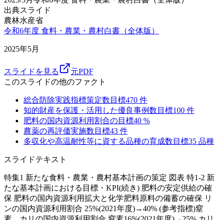
出典スライド
農林水産省
令和6年度 食料・農業・農村白書（全体版）
2025年5月
スライドを見る
元PDF
このスライドの他のファクト
総合防除実践指標策定数目標
470
件
知的財産を保護・活用した優良事例数目標
100
件
肥料の国内資源利用割合の目標
40
%
農薬の再評価実施数目標
43
件
多収化や高温耐性等に資する品種の育成数目標
35
品種
スライドテキスト
特集1 新たな食料・農業・農村基本計画の策定 図表 特1-2 新
たな基本計画における目標・KPI(続き) 肥料の安定供給の確
保 肥料の国内資源利用拡大と化学肥料原料の備蓄の確保 リ
ンの国内資源利用割合 25%(2021年度)→40% (参考指標)窒
素、カリの国内資源利用割合 窒素16%(2021年度)→25% カリ