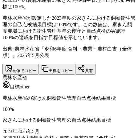
A.
2023年の農林水産省の家きん飼養衛生管理自己点検結果目
標は100%。
農林水産省が設定した2023年度の家きんにおける飼養衛生管
理の自己点検結果目標は100%です。この数値は、家きん飼
養農場における衛生管理基準の遵守と自己点検の実施率
100%の達成を目指す目標値を示しています。
出典: 農林水産省『令和6年度 食料・農業・農村白書（全体
版）』2025年5月公表
画像でコピー
出典をコピー
共有
農林水産省
目標
other
農林水産省の家きん飼養衛生管理自己点検結果目標
100
%
家きんにおける飼養衛生管理の自己点検結果目標
2023
年
2025年5月
2025/5月
令和6年度 食料・農業・農村白書（全体版）