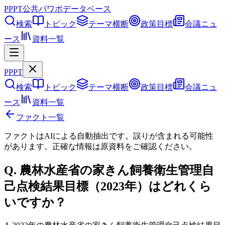
PPPT
公共パワポデータベース
検索
トピック
テーマ横断
政策目標
会議ニュ
ース
資料一覧
PPPT
検索
トピック
テーマ横断
政策目標
会議ニュ
ース
資料一覧
ファクト一覧
ファクトはAIによる自動抽出です。誤りが含まれる可能性
があります。正確な情報は
原資料
をご確認ください。
Q.
農林水産省の家きん飼養衛生管理自
己点検結果目標（2023年）はどれくら
いですか？