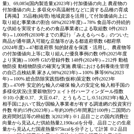
量)、69,085t(国内製造量)(2023年) 付加価値の向上 農産物の
付加価値の向上 多収化や高温耐性などに資する品種の育成
【再掲】 35品種(純増) 地域資源を活用して付加価値向上に
取り組む事業体の割合 68%(2023年度)→78% 食品等の持続的
な供給を実現するための食品事業者による取組数 0件(2023
年)→1,000件(2030年までの累計) 「みえるらべる」のついた
商品が通年購入可能な店舗等がある都道府県数 6都府県
(2024年度)→47都道府県 知的財産を保護・活用し、農産物等
の付加価値向上等に取り組んだ優良事例の数 0件(2025年度
より実施)→100件 GIの登録件数 148件(2024年)→212件 動植
物防疫 動植物防疫の確実な実施 農場における飼養衛生管理
の自己点検結果 家きん98%(2023年)→100% 豚等96%(2023
年)→100% 総合防除実践指標(仮称)策定数 0件(2023年
度)→470件 安定的な輸入の確保 輸入の安定化 輸入相手国の
多様化状況(主要穀物別ウェイト付ハーフィンダール指数
※10) 小麦:0.37、大豆:0.47、とうもろこし:0.51(2023年) 輸入
相手国において我が国輸入事業者が有する調達網の投資実行
件数 年約15件(2023年)→年約20件(5年間累計100件) 二国間の
政府間対話等の枠組数 3(2023年) ※1 品目ごとの国内消費仕
向量から見込んだ供給熱量2,190kcalを分母、品目ごとの生産
量から見込んだ国産熱量975kcalを分子として計算 ※2 品目