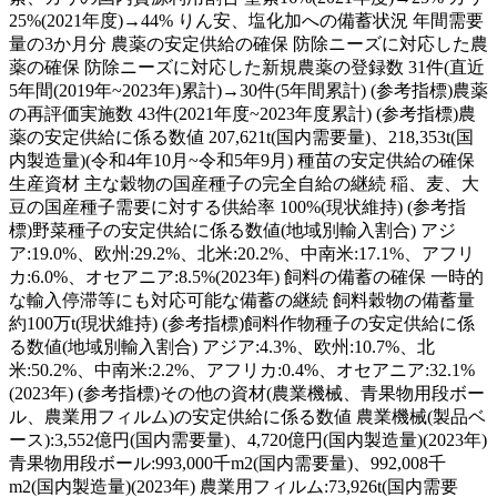
25%(2021年度)→44% りん安、塩化加への備蓄状況 年間需要
量の3か月分 農薬の安定供給の確保 防除ニーズに対応した農
薬の確保 防除ニーズに対応した新規農薬の登録数 31件(直近
5年間(2019年~2023年)累計)→30件(5年間累計) (参考指標)農薬
の再評価実施数 43件(2021年度~2023年度累計) (参考指標)農
薬の安定供給に係る数値 207,621t(国内需要量)、218,353t(国
内製造量)(令和4年10月~令和5年9月) 種苗の安定供給の確保
生産資材 主な穀物の国産種子の完全自給の継続 稲、麦、大
豆の国産種子需要に対する供給率 100%(現状維持) (参考指
標)野菜種子の安定供給に係る数値(地域別輸入割合) アジ
ア:19.0%、欧州:29.2%、北米:20.2%、中南米:17.1%、アフリ
カ:6.0%、オセアニア:8.5%(2023年) 飼料の備蓄の確保 一時的
な輸入停滞等にも対応可能な備蓄の継続 飼料穀物の備蓄量
約100万t(現状維持) (参考指標)飼料作物種子の安定供給に係
る数値(地域別輸入割合) アジア:4.3%、欧州:10.7%、北
米:50.2%、中南米:2.2%、アフリカ:0.4%、オセアニア:32.1%
(2023年) (参考指標)その他の資材(農業機械、青果物用段ボー
ル、農業用フィルム)の安定供給に係る数値 農業機械(製品ベ
ース):3,552億円(国内需要量)、4,720億円(国内製造量)(2023年)
青果物用段ボール:993,000千m2(国内需要量)、992,008千
m2(国内製造量)(2023年) 農業用フィルム:73,926t(国内需要