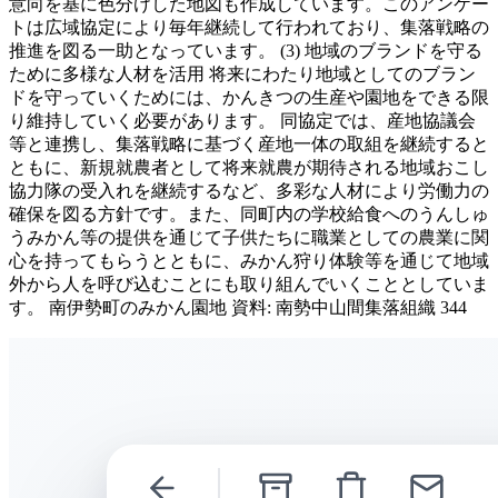
意向を基に色分けした地図も作成しています。このアンケー
トは広域協定により毎年継続して行われており、集落戦略の
推進を図る一助となっています。 (3) 地域のブランドを守る
ために多様な人材を活用 将来にわたり地域としてのブラン
ドを守っていくためには、かんきつの生産や園地をできる限
り維持していく必要があります。 同協定では、産地協議会
等と連携し、集落戦略に基づく産地一体の取組を継続すると
ともに、新規就農者として将来就農が期待される地域おこし
協力隊の受入れを継続するなど、多彩な人材により労働力の
確保を図る方針です。また、同町内の学校給食へのうんしゅ
うみかん等の提供を通じて子供たちに職業としての農業に関
心を持ってもらうとともに、みかん狩り体験等を通じて地域
外から人を呼び込むことにも取り組んでいくこととしていま
す。 南伊勢町のみかん園地 資料: 南勢中山間集落組織 344