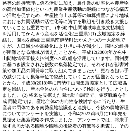
路等の維持管理に係る活動に加え、農作業の効率化や農産物
の高付加価値化といった農業生産活動の継続につながる幅広
い活動を促すため、生産性向上加算等の加算措置により地域
における共同活動の活性化等に資する取組を引き続き支援し
ていくことも重要です。 (事例) 中山間地域等直接支払制度
を活用してかんきつ産地を活性化(三重県) (1) 広域協定を締
結し、園地を継続 三重県南伊勢町はかんきつの一大産地で
すが、人口減少や高齢化により担い手が減少し、園地の維持
が困難となる地域が増えたことから、平成12(2000)年から中
山間地域等直接支払制度への取組を活用しています。同制度
に基づき設立された複数の集落協定では、それぞれが獣害対
策や加工品の開発等に取り組んできましたが、更なる担い手
の減少により集落単位で継続していくことが困難となったこ
とから、平成30(2018)年に南勢中山間集落協定として広域協
定を締結し、産地全体の方向性について検討を行うこととし
ました。 (2) 将来を見据えた園地動向調査で、集落戦略を作
成 同協定では、産地全体の方向性を検討するに当たり、生
産者の団体である南勢産地協議会と連携し、今後の農地管理
についてアンケートを実施し、令和4(2022)年6月に10年先を
見据えた集落戦略を作成しました。アンケートでは、将来手
放す意向がある園地や園地の後継者の有無等を調査し、その