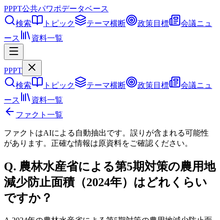
PPPT
公共パワポデータベース
検索
トピック
テーマ横断
政策目標
会議ニュ
ース
資料一覧
PPPT
検索
トピック
テーマ横断
政策目標
会議ニュ
ース
資料一覧
ファクト一覧
ファクトはAIによる自動抽出です。誤りが含まれる可能性
があります。正確な情報は
原資料
をご確認ください。
Q.
農林水産省による第5期対策の農用地
減少防止面積（2024年）はどれくらい
ですか？