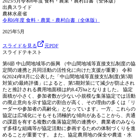
2025/5月
令和6年度 食料・農業・農村白書（全体版）
出典スライド
農林水産省
令和6年度 食料・農業・農村白書（全体版）
2025年5月
スライドを見る
元PDF
スライドテキスト
第6節 中山間地域等の振興 （中山間地域等直接支払制度の協
定間の連携と共同活動の活性化に向けた支援が重要） 令和
6(2024)年8月に公表した「中山間地域等直接支払制度(第5期
対策)の最終評価」によると、第5期対策にて減少が防止され
たと推計される農用地面積は約8.4万haとなりました。 協定
面積が小さく、参加者数が少ない小規模な集落協定では活動
の廃止意向を示す協定の割合が高く、その理由の多くは「リ
ーダーや参加者の高齢化」となっています。一方、これらの
協定は広域化にそもそも消極的な傾向があることから、共通
の課題を有する複数の集落協定間の連携や、農業者のみなら
ず多様な組織等が協定活動に参画するための体制づくりを進
めることが重要です。 また、協定農用地の保全や農道・水