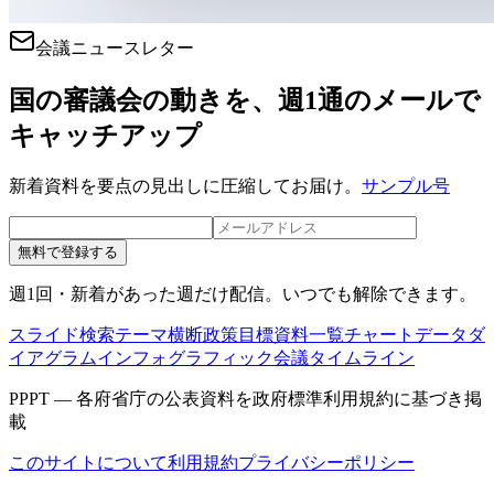
会議ニュースレター
国の審議会の動きを、週1通のメールで
キャッチアップ
新着資料を要点の見出しに圧縮してお届け。
サンプル号
無料で登録する
週1回・新着があった週だけ配信。いつでも解除できます。
スライド検索
テーマ横断
政策目標
資料一覧
チャートデータ
ダ
イアグラム
インフォグラフィック
会議タイムライン
PPPT — 各府省庁の公表資料を政府標準利用規約に基づき掲
載
このサイトについて
利用規約
プライバシーポリシー