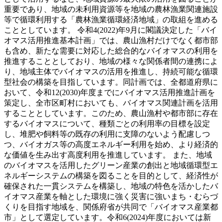
重要であり、地域の未利用資源等を地域の農林漁業関連施設
等で循環利用する「農林漁業循環経済地域」の取組を進める
こととしています。 令和4(2022)年9月に閣議決定した「バイ
オマス活用推進基本計画」では、農山漁村だけでなく都市部
も含め、新たな需要に対応した総合的なバイオマスの利用を
推進することとしており、地域の様々な関係者間の連携によ
り、地域主体でバイオマスの活用を推進し、持続可能な循環
型社会の構築を目指しています。同計画では、全都道府県に
おいて、令和12(2030)年度までにバイオマス活用推進計画を
策定し、全市区町村においても、バイオマス関連計画を活用
することとしています。このため、農山漁村や都市部に存在
するバイオマスについて、種類ごとの利用率の目標を設定
し、堆肥や飼料等の既存の利用に支障のないよう配慮しつ
つ、バイオガス等の高度エネルギー利用を始め、より経済的
な価値を生み出す高度利用を推進しています。 また、地域
のバイオマスを活用したグリーン産業の創出と地域循環型エ
ネルギーシステムの構築を図ることを目的として、経済性が
確保された一貫システムを構築し、地域の特色を活かしたバ
イオマス産業を軸とした環境に強く災害に強いまち・むらづ
くりを目指す地域を、関係府省が共同で「バイオマス産業都
市」として選定しています。令和6(2024)年度においては新