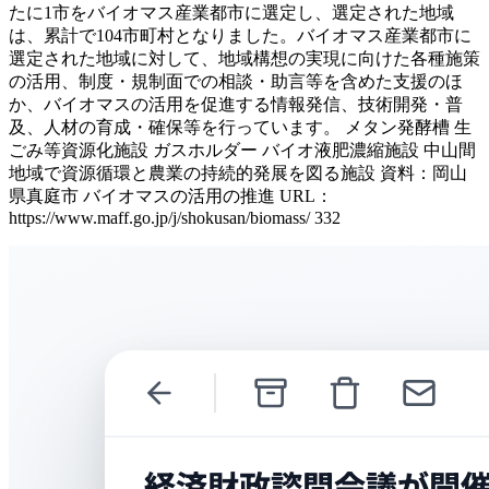
たに1市をバイオマス産業都市に選定し、選定された地域
は、累計で104市町村となりました。バイオマス産業都市に
選定された地域に対して、地域構想の実現に向けた各種施策
の活用、制度・規制面での相談・助言等を含めた支援のほ
か、バイオマスの活用を促進する情報発信、技術開発・普
及、人材の育成・確保等を行っています。 メタン発酵槽 生
ごみ等資源化施設 ガスホルダー バイオ液肥濃縮施設 中山間
地域で資源循環と農業の持続的発展を図る施設 資料：岡山
県真庭市 バイオマスの活用の推進 URL：
https://www.maff.go.jp/j/shokusan/biomass/ 332