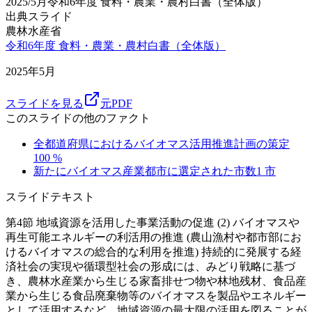
2025/5月
令和6年度 食料・農業・農村白書（全体版）
出典スライド
農林水産省
令和6年度 食料・農業・農村白書（全体版）
2025年5月
スライドを見る
元PDF
このスライドの他のファクト
全都道府県におけるバイオマス活用推進計画の策定
100
%
新たにバイオマス産業都市に選定された市数
1
市
スライドテキスト
第4節 地域資源を活用した事業活動の促進 (2) バイオマスや
再生可能エネルギーの利活用の推進 (農山漁村や都市部にお
けるバイオマスの総合的な利用を推進) 持続的に発展する経
済社会の実現や循環型社会の形成には、みどり戦略に基づ
き、農林水産業から生じる家畜排せつ物や林地残材、食品産
業から生じる食品廃棄物等のバイオマスを製品やエネルギー
として活用するなど、地域資源の最大限の活用を図ることが