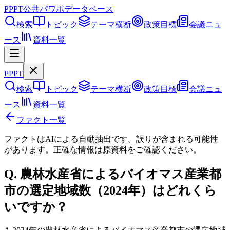
PPPT
公共パワポデータベース
検索
トピック
テーマ横断
政策目標
会議ニュ
ース
資料一覧
PPPT
検索
トピック
テーマ横断
政策目標
会議ニュ
ース
資料一覧
ファクト一覧
ファクトはAIによる自動抽出です。誤りが含まれる可能性
があります。正確な情報は
原資料
をご確認ください。
Q.
農林水産省によるバイオマス産業都
市の選定地域数（2024年）はどれくら
いですか？