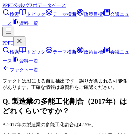
PPPT
公共パワポデータベース
検索
トピック
テーマ横断
政策目標
会議ニュ
ース
資料一覧
PPPT
検索
トピック
テーマ横断
政策目標
会議ニュ
ース
資料一覧
ファクト一覧
ファクトはAIによる自動抽出です。誤りが含まれる可能性
があります。正確な情報は
原資料
をご確認ください。
Q.
製造業の多能工化割合（2017年）は
どれくらいですか？
A.
2017年の製造業の多能工化割合は42.5%。