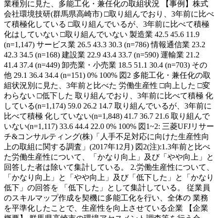
業種別に見た、多能工化・兼任化の取組状況 【事例】株式
会社環境技研(群馬県高崎市) □取り組んでおり、3年前に比べ
て積極化している □取り組んでいるが、3年前に比べて積極
化はしていない □取り組んでいない 製造業 42.5 45.6 11.9
(n=1,147) サービス業 26.5 43.3 30.3 (n=786) 情報通信業 23.2
42.3 34.5 (n=168) 建設業 22.9 43.4 33.7 (n=590) 運輸業 21.2
41.4 37.4 (n=449) 卸売業・小売業 18.5 51.1 30.4 (n=703) その
他 29.1 36.4 34.4 (n=151) 0% 100% 図2 多能工化・兼任化の取
組状況別に見た、3年前と比べた 労働生産性 □向上した □変
わらない □低下した 取り組んでおり、3年前に比べて積極 化
している(n=1,174) 59.0 26.2 14.7 取り組んでいるが、3年前に
比べて積極 化していない(n=1,848) 41.7 36.7 21.6 取り組んで
いない(n=1,117) 33.6 44.4 22.0 0% 100% 図1~2: 三菱UFJリサー
チ&コンサルティング(株)「人手不足対応に向けた生産性向
上の取組に関する調査」(2017年12月) 図2(注):1.3年前と比べ
た労働生産性について、「かなり向上」及び「やや向上」と
回答した者は除いて集計している。 2.労働生産性について、
「かなり向上」と「やや向上」及び「低下した」と「かなり
低下」の回答を 「低下した」として集計している。 従業員
のスキルマップ作成を契機に多能工化を行い、全体の 業務
を平準化したことで、生産性を向上させている企業 【企業