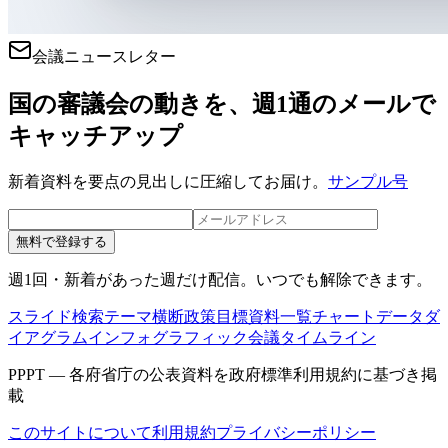
会議ニュースレター
国の審議会の動きを、週1通のメールで
キャッチアップ
新着資料を要点の見出しに圧縮してお届け。
サンプル号
無料で登録する
週1回・新着があった週だけ配信。いつでも解除できます。
スライド検索
テーマ横断
政策目標
資料一覧
チャートデータ
ダ
イアグラム
インフォグラフィック
会議タイムライン
PPPT — 各府省庁の公表資料を政府標準利用規約に基づき掲
載
このサイトについて
利用規約
プライバシーポリシー