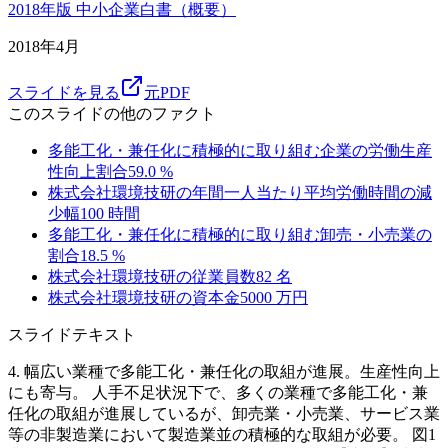
2018年版 中小企業白書（概要）
2018年4月
スライドを見る
元PDF
このスライドの他のファクト
多能工化・兼任化に積極的に取り組む企業の労働生産
性向上割合
59.0
%
株式会社環境技研の年間一人当たり平均労働時間の減
少幅
100
時間
多能工化・兼任化に積極的に取り組む卸売・小売業の
割合
18.5
%
株式会社環境技研の従業員数
82
名
株式会社環境技研の資本金
5000
万円
スライドテキスト
4. 幅広い業種で多能工化・兼任化の取組が進展。生産性向上
にも寄与。 人手不足状況下で、多くの業種で多能工化・兼
任化の取組が進展しているが、卸売業・小売業、サービス業
等の非製造業において製造業並の積極的な取組が必要。 図1