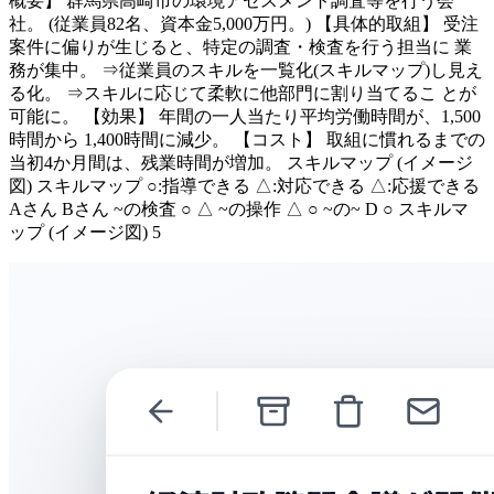
概要】 群馬県高崎市の環境アセスメント調査等を行う会
社。 (従業員82名、資本金5,000万円。) 【具体的取組】 受注
案件に偏りが生じると、特定の調査・検査を行う担当に 業
務が集中。 ⇒従業員のスキルを一覧化(スキルマップ)し見え
る化。 ⇒スキルに応じて柔軟に他部門に割り当てるこ とが
可能に。 【効果】 年間の一人当たり平均労働時間が、1,500
時間から 1,400時間に減少。 【コスト】 取組に慣れるまでの
当初4か月間は、残業時間が増加。 スキルマップ (イメージ
図) スキルマップ ○:指導できる △:対応できる △:応援できる
Aさん Bさん ~の検査 ○ △ ~の操作 △ ○ ~の~ D ○ スキルマ
ップ (イメージ図) 5