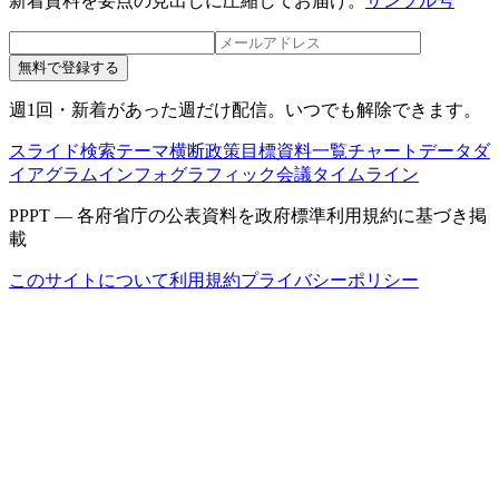
新着資料を要点の見出しに圧縮してお届け。
サンプル号
無料で登録する
週1回・新着があった週だけ配信。いつでも解除できます。
スライド検索
テーマ横断
政策目標
資料一覧
チャートデータ
ダ
イアグラム
インフォグラフィック
会議タイムライン
PPPT — 各府省庁の公表資料を政府標準利用規約に基づき掲
載
このサイトについて
利用規約
プライバシーポリシー