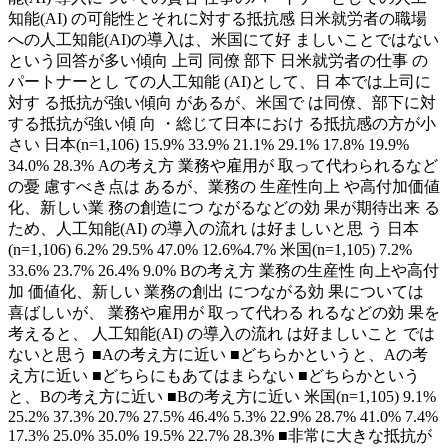
知能(AI) の可能性とそれに対する抵抗感 日米就労者の職場
への人工知能(AI)の導入は、米国にて好 ましいことではない
という回答が多い傾向 上司 同僚 部下 日米就労者の仕事 の
パートナーとし ての人工知能 (AI)として、日 本では上司に
対す る抵抗が強い傾向 があるが、米国で は同僚、部下に対
する抵抗が強い傾 向 ・総じて日本におけ る抵抗感の方が小
さい 日本(n=1,106) 15.9% 33.9% 21.1% 29.1% 17.8% 19.9%
34.0% 28.3% Aの考え方 業務や雇用が 取って代わられるなど
の憂 慮すべき点は あるが、業務の 生産性向上 や高付加価値
化、新しい業 務の創造につ ながるなどの効 果が期待出来 る
ため、人工知能(AI) の導入の流れ は好ましいと思 う 日本
(n=1,106) 6.2% 29.5% 47.0% 12.6%4.7% 米国(n=1,105) 7.2%
33.6% 23.7% 26.4% 9.0% Bの考え方 業務の生産性 向上や高付
加 価値化、新しい 業務の創出 につながる効 果については
喜ばしいが、 業務や雇用が 取って代わる れるなどの効 果を
考えると、 人工知能(AI) の導入の流れ は好ましいこと では
ないと思う ■Aの考え方に近い ■どちらかというと、Aの考
え方に近い ■どちらにもあてはまらない ■どちらかという
と、Bの考え方に近い ■Bの考え方に近い 米国(n=1,105) 9.1%
25.2% 37.3% 20.7% 27.5% 46.4% 5.3% 22.9% 28.7% 41.0% 7.4%
17.3% 25.0% 35.0% 19.5% 22.7% 28.3% ■非常に大きな抵抗が