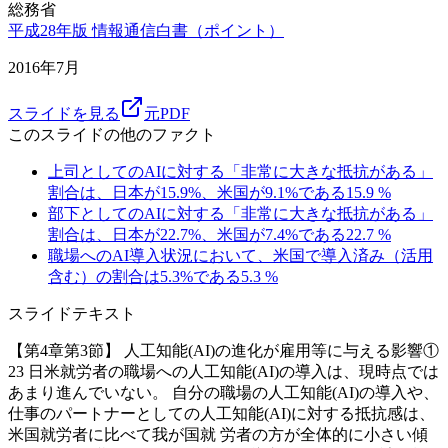
総務省
平成28年版 情報通信白書（ポイント）
2016年7月
スライドを見る
元PDF
このスライドの他のファクト
上司としてのAIに対する「非常に大きな抵抗がある」
割合は、日本が15.9%、米国が9.1%である
15.9
%
部下としてのAIに対する「非常に大きな抵抗がある」
割合は、日本が22.7%、米国が7.4%である
22.7
%
職場へのAI導入状況において、米国で導入済み（活用
含む）の割合は5.3%である
5.3
%
スライドテキスト
【第4章第3節】 人工知能(AI)の進化が雇用等に与える影響①
23 日米就労者の職場への人工知能(AI)の導入は、現時点では
あまり進んでいない。 自分の職場の人工知能(AI)の導入や、
仕事のパートナーとしての人工知能(AI)に対する抵抗感は、
米国就労者に比べて我が国就 労者の方が全体的に小さい傾