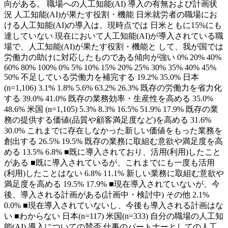
向がある。 職場への人工知能(AI) 導入の有無および計画状
況 人工知能(AI)が果たす役割・機能 日米就労者の職場にお
ける人工知能(AI)の導入は、現時点では 日米ともに15%にも
達していない 現在において人工知能(AI)が導入されている職
場で、人工知能(AI)が果たす役割・機能と して、我が国では
労働力の助けに対応したものである傾向が強い 0% 20% 40%
60% 80% 100% 0% 5% 10% 15% 20% 25% 30% 35% 40% 45%
50% 不足している労働力を補完する 19.2% 35.0% 日本
(n=1,106) 3.1% 1.8% 5.6% 63.2% 26.3% 既存の労働力を省力化
する 39.0% 41.0% 既存の業務効率・生産性を高める 35.0%
48.6% 米国 (n=1,105) 5.3% 8.3% 16.5% 51.9% 17.9% 既存の業
務の提供する価値(品質や顧客満足度など)を高める 31.6%
30.0% これまでに存在しなかった新しい価値をもった業務を
創出する 26.5% 19.5% 既存の業務に取組む意欲や満足度を高
める 13.5% 6.8% ■既に導入されており、活用(利用)したこと
がある ■既に導入されているが、これまでにも一度も活用
(利用)したことはない 6.8% 11.1% 新しい業務に取組む意欲や
満足度を高める 19.5% 17.9% ■現在導入されていないが、今
後、導入される計画がある(計画中・検討中) その他 2.1%
0.0% ■現在導入されていないし、今後も導入される計画はな
い ■わからない 日本(n=117) 米国(n=333) 自分の職場の人工知
能(AI) 導入についての賛否 仕事のパートナーとしての人工