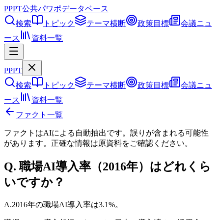
PPPT
公共パワポデータベース
検索
トピック
テーマ横断
政策目標
会議ニュ
ース
資料一覧
PPPT
検索
トピック
テーマ横断
政策目標
会議ニュ
ース
資料一覧
ファクト一覧
ファクトはAIによる自動抽出です。誤りが含まれる可能性
があります。正確な情報は
原資料
をご確認ください。
Q.
職場AI導入率（2016年）はどれくら
いですか？
A.
2016年の職場AI導入率は3.1%。