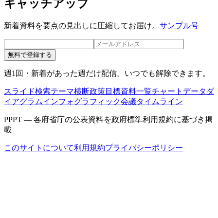
キャッチアップ
新着資料を要点の見出しに圧縮してお届け。
サンプル号
無料で登録する
週1回・新着があった週だけ配信。いつでも解除できます。
スライド検索
テーマ横断
政策目標
資料一覧
チャートデータ
ダ
イアグラム
インフォグラフィック
会議タイムライン
PPPT — 各府省庁の公表資料を政府標準利用規約に基づき掲
載
このサイトについて
利用規約
プライバシーポリシー