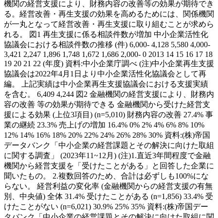
機関の経営支援により、財務内容の改善等の効果が期待でき
る。経営改善・再生支援の効果を高めるためには、関係機関
が一丸となって経営改善・再生支援に取り組むことが求めら
れる。 図1 再生支援に係る相談件数が増加 中小企業活性化
協議会における相談件数の推移 (件) 6,000- 4,128 5,580 4,000-
3,421 2,247 1,896 1,748 1,672 1,686 2,000- 0 2013 14 15 16 17 18
19 20 21 22 (年度) 資料:中小企業庁調べ (注)中小企業再生支援
協議会は2022年4月1日より中小企業活性化協議会として再
編。 上記実績は中小企業再生支援協議会における支援実績
を含む。 6,409 4,244 図2 金融機関の経営支援により、財務内
容の改善 等の効果が期待できる 金融機関から受けた経営支
援による効果 (上位3項目) (n=5,010) 財務内容の改善 27.4% 事
業の継続 23.3% 売上げの増加 16.4% 0% 2% 4% 6% 8% 10%
12% 14% 16% 18% 20% 22% 24% 26% 28% 30% 資料:(株)帝国
データバンク「中小企業の経営課題とその解決に向けた取組
に関する調査」 (2023年11~12月) (注)1.直近3年間程度で金融
機関から経営支援を「受けたことがある」と回答した企業に
聞いたもの。 2.複数回答のため、合計は必ずしも100%にな
らない。 経営利益の変化率 (金融機関からの経営支援の有無
別、中央値) 全体 31.4% 受けたことがある (n=1,856) 33.4% 受
けたことがない (n=6,021) 30.9% 25% 35% 資料:(株)帝国デー
タバンク「中小企業の経営課題とその解決に向けた取組に関