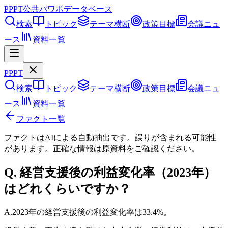
PPPT
公共パワポデータベース
検索
トピック
テーマ横断
政策目標
会議ニュ
ース
資料一覧
PPPT
検索
トピック
テーマ横断
政策目標
会議ニュ
ース
資料一覧
ファクト一覧
ファクトはAIによる自動抽出です。誤りが含まれる可能性
があります。正確な情報は
原資料
をご確認ください。
Q.
経営支援後の利益変化率（2023年）
はどれくらいですか？
A.
2023年の経営支援後の利益変化率は33.4%。