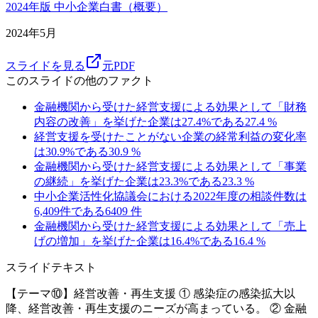
2024年版 中小企業白書（概要）
2024年5月
スライドを見る
元PDF
このスライドの他のファクト
金融機関から受けた経営支援による効果として「財務
内容の改善」を挙げた企業は27.4%である
27.4
%
経営支援を受けたことがない企業の経常利益の変化率
は30.9%である
30.9
%
金融機関から受けた経営支援による効果として「事業
の継続」を挙げた企業は23.3%である
23.3
%
中小企業活性化協議会における2022年度の相談件数は
6,409件である
6409
件
金融機関から受けた経営支援による効果として「売上
げの増加」を挙げた企業は16.4%である
16.4
%
スライドテキスト
【テーマ⑩】経営改善・再生支援 ① 感染症の感染拡大以
降、経営改善・再生支援のニーズが高まっている。 ② 金融