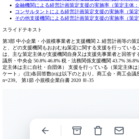
金融機関による経営計画策定支援の実施率（策定主体：自
コンサルタントによる経営計画策定支援の実施率（策定主
その他支援機関による経営計画策定支援の実施率（策定主
スライドテキスト
第3部 中小企業・小規模事業者と支援機関 2. 経営計画等の
と、どの支援機関もおおむね策定に関する支援を行っている
は、主な策定主体が支援機関自身又は支援先事業者と回答する
議所・中央会 50.8% 46.8% 税・法務関係支援機関 43.7% 36.8% 
定主体は主に自社・自団体） 支援を行っている（策定主体は
ケート」 (注)各回答数(n)は以下のとおり。商工会・商工会議所・
n=239。 第1節 小規模企業白書 2020 Ⅲ-35