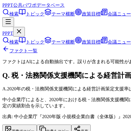
PPPT
公共パワポデータベース
検索
トピック
テーマ横断
政策目標
会議ニュー
PPPT
検索
トピック
テーマ横断
政策目標
会議ニュー
ファクト一覧
ファクトはAIによる自動抽出です。誤りが含まれる可能性が
Q.
税・法務関係支援機関による経営計画
A.
2020年の税・法務関係支援機関による経営計画策定支援率は4
中小企業庁によると、2020年における税・法務関係支援機
定の実績割合を示しています。
出典: 中小企業庁『2020年版 小規模企業白書（全体版）』202