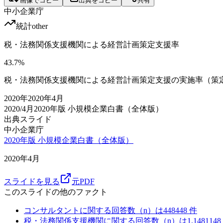
画像でコピー
出典をコピー
共有
中小企業庁
統計
other
税・法務関係支援機関による経営計画策定支援率
43.7
%
税・法務関係支援機関による経営計画策定支援の実施率（策定主
2020
年
2020年4月
2020/4月
2020年版 小規模企業白書（全体版）
出典スライド
中小企業庁
2020年版 小規模企業白書（全体版）
2020年4月
スライドを見る
元PDF
このスライドの他のファクト
コンサルタントに関する回答数（n）は448
448
件
税・法務関係支援機関に関する回答数（n）は1,148
1148