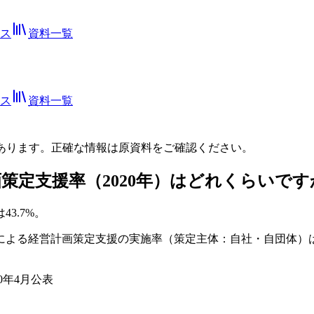
ス
資料一覧
ス
資料一覧
あります。正確な情報は
原資料
をご確認ください。
策定支援率（2020年）はどれくらいです
3.7%。
関による経営計画策定支援の実施率（策定主体：自社・自団体）は
0年4月公表