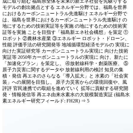
成に取り組む 福島県全体を未来の新エネ社会を先駆りする
モデルの創出拠点とする エネルギー分野では、福島を世界
におけるカーボンニュートラル先進駆け エネルギー分野で
は、福島を世界におけるカーボンニュートラル先進駆け の​
地​に​す​る​た​め​の​技​術​実​証​等​を​実​施 の​地​に​す​る​た​め​の​技​術​実​
証​等​を​実​施 こと​を​目​指​す​「​福​島​新​エ​ネ​社​会​構​想​」​を​策​定 ①
ロボット ②農林水産業 ③エネルギー ロボット・ドローン、
性能 評価手法の研究開発等 地域循環型経済モデルの 実現に
向けた実証研究等 カーボンニュートラル実現に 向けた技術
実証等 2050年カーボンニュートラルの実現に 向け、新たに
「加速化プラン」を策定し、 ④放射線科学・創薬医療、 ⑤
原子力災害に関するデータや 放射線利用の検討 知見の集
積・発信 再エネのさらなる「導入拡大」と 水素の「社会実
装」への展開を目指し、 原子力災害からの環境回復や、風
評評 官民連携での取組を進めていく 拡等に貢献する研究開
発・情報発信等 再エネ由来水素水の​大規模製造実証 (福島水
素エネルギー研究フィールド: FH2R) ⇒ 5