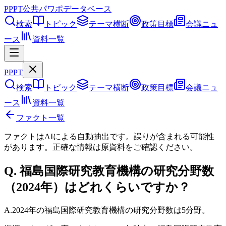
PPPT
公共パワポデータベース
検索
トピック
テーマ横断
政策目標
会議ニュ
ース
資料一覧
PPPT
検索
トピック
テーマ横断
政策目標
会議ニュ
ース
資料一覧
ファクト一覧
ファクトはAIによる自動抽出です。誤りが含まれる可能性
があります。正確な情報は
原資料
をご確認ください。
Q.
福島国際研究教育機構の研究分野数
（2024年）はどれくらいですか？
A.
2024年の福島国際研究教育機構の研究分野数は5分野。