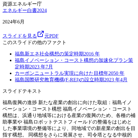
資源エネルギー庁
エネルギー白書2024
2024年6月
スライドを見る
元PDF
このスライドの他のファクト
福島新エネ社会構想の策定時期
2016
年
福島イノベーション・コースト構想の加速化プラン策
定時期
2023
年7月
カーボンニュートラル実現に向けた目標年
2050
年
福島国際研究教育機構(F-REI)の設立時期
2023
年4月
スライドテキスト
福島復興の進捗 新たな産業の創出に向けた取組：福島イノ
ベーション・コースト構想 福島イノベーション・コースト
構想は、浜通り地域等における産業の復興のため、各種の補
助事業や 福島ロボットテストフィールドの整備をはじめと
した事業環境の整備等により、同地域での新産業の創出を目
指す構想。 同構想をさらに発展させ、司令塔となる中核的