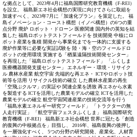
な拠点として、2023年4月に福島国際研究教育機構（F-REI）
を設立。 福島新エネ社会構想の実現に向けてさらに取組を
加速すべく、2023年7月に「加速化プラン」を策定した。 福
島イノベーション・コースト構想（イノベ構想）の6つの重
点分野 廃炉 ロボット・ドローン 医療関連 国内外の英知を結
集した 福島ロボットテストフィールドを 技術開発 中核にロ
ボット産業を集積 開発から事業化までを一体的に支援する
廃炉作業等に必要な実証試験を 陸・海・空のフィールドロ
ボットの使用環境 実施する「楢葉遠隔技術開発センター」
を再現した「福島ロボットテストフィールド」 「ふくしま
医療機器開発支援センター」 エネルギー・環境・リサイク
ル 農林水産業 航空宇宙 先端的な再エネ・ ICTやロボット技
術等を活用 リサイクル技術の確立 した農林水産業の再生
「空飛ぶクルマ」の実証や 関連企業を誘致 再エネから水素
を製造する ICTを活用した農業モデルの確立 ICTを活用した
農業モデルの確立 航空宇宙関連産業の技術交流等を行う
「福島水素エネルギー研究フィールド」 「トラクターの無
人走行実証」 「航空宇宙フェスタふくしま」 福島国際研究
教育機構（F-REI） 福島新エネ社会構想 世界に冠たる「創造
的復興の中核拠点を」目指し、 2016年、福島復興の​後押し
を一層強化すべく、 5つの分野の研究開発、産業化、人材育